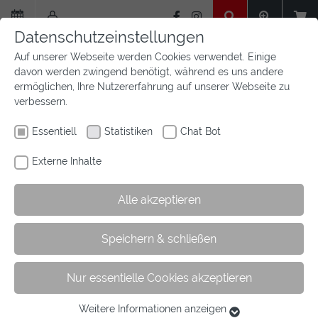
Zum
Hauptinhalt
Datenschutzeinstellungen
springen
Auf unserer Webseite werden Cookies verwendet. Einige
davon werden zwingend benötigt, während es uns andere
ermöglichen, Ihre Nutzererfahrung auf unserer Webseite zu
verbessern.
Essentiell
Statistiken
Chat Bot
Externe Inhalte
Alle akzeptieren
Sie
Sie sind hier:
Startseite
Sport
Speichern & schließen
sind
Meisterschaften und Championate
hier:
Westfälische Meisterschaften Fahren
Nur essentielle Cookies akzeptieren
Weitere Informationen anzeigen
Westfälische Meisterschaften im
Essentiell