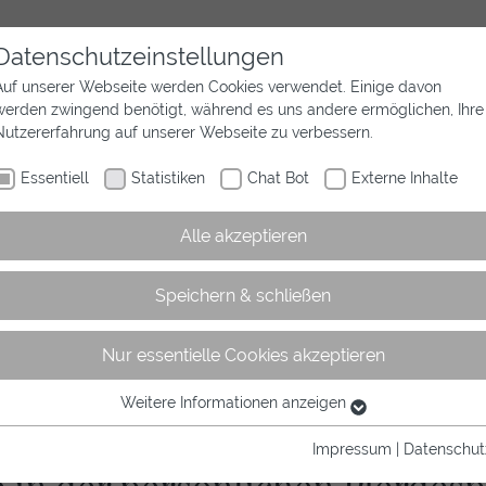
Datenschutzeinstellungen
Auf unserer Webseite werden Cookies verwendet. Einige davon
werden zwingend benötigt, während es uns andere ermöglichen, Ihre
Aktuelles
Wir sind Westfalen
Sport
Nutzererfahrung auf unserer Webseite zu verbessern.
Essentiell
Statistiken
Chat Bot
Externe Inhalte
Alle akzeptieren
Speichern & schließen
Nur essentielle Cookies akzeptieren
Weitere Informationen anzeigen
Essentiell
Essentielle Cookies werden für grundlegende Funktionen der
Impressum
|
Datenschut
Webseite benötigt. Dadurch ist gewährleistet, dass die Webseite