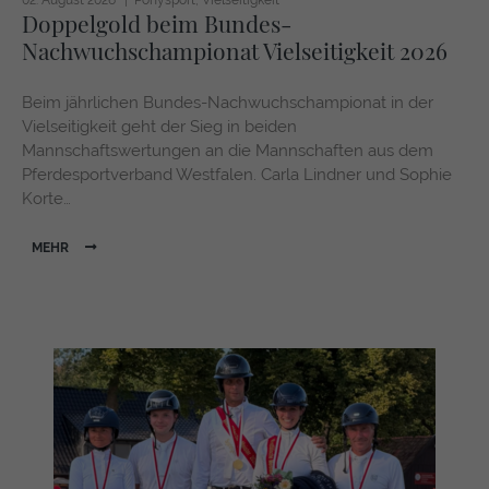
02. August 2026
Ponysport
Vielseitigkeit
Doppelgold beim Bundes-
Nachwuchschampionat Vielseitigkeit 2026
Beim jährlichen Bundes-Nachwuchschampionat in der
Vielseitigkeit geht der Sieg in beiden
Mannschaftswertungen an die Mannschaften aus dem
Pferdesportverband Westfalen. Carla Lindner und Sophie
Korte…
MEHR