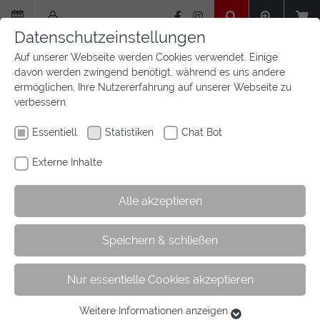
Zum
Hauptinhalt
Datenschutzeinstellungen
springen
Auf unserer Webseite werden Cookies verwendet. Einige
davon werden zwingend benötigt, während es uns andere
ermöglichen, Ihre Nutzererfahrung auf unserer Webseite zu
verbessern.
Essentiell
Statistiken
Chat Bot
Externe Inhalte
Alle akzeptieren
Sie
Sie sind hier:
Startseite
Aktuelles
Newsfeed
Speichern & schließen
sind
hier:
Nur essentielle Cookies akzeptieren
AKTUELLES
Newsfeed
Weitere Informationen anzeigen
Essentiell