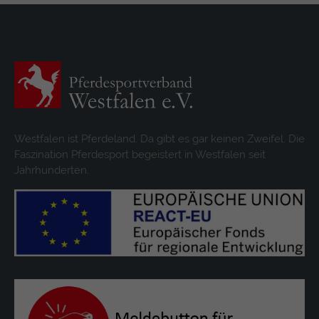
Westfalen ist Pferdeland. Da gibt es gar keinen Zweifel. Die
Faszination Pferdesport begeistert in Westfalen seit
Jahrhunderten.