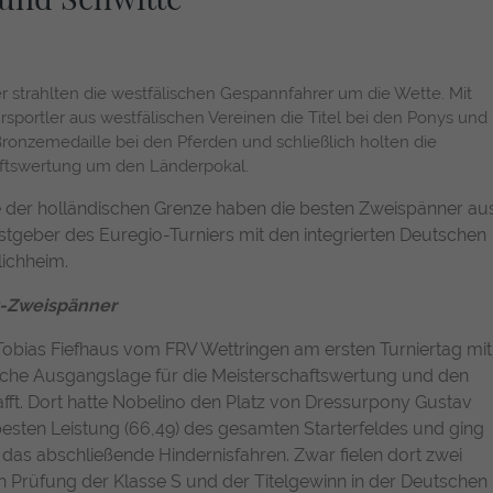
einwandfrei funktioniert.
Name
Cookie-Informationen anzeigen
fe_typo_user / PHPSESSID
 strahlten die westfälischen Gespannfahrer um die Wette. Mit
Anbieter
TYPO3
Statistiken
rsportler aus westfälischen Vereinen die Titel bei den Ponys und
Diese Gruppe beinhaltet alle Skripte für analytisches Tracking und
nzemedaille bei den Pferden und schließlich holten die
Laufzeit
1 Woche
zugehörige Cookies. Es hilft uns die Nutzererfahrung der Website
ftswertung um den Länderpokal.
zu verbessern.
Dieses Cookie ist ein Standard-Session-Cookie
e der holländischen Grenze haben die besten Zweispänner au
von TYPO3. Es speichert im Falle eines
Name
Cookie-Informationen anzeigen
_pk_id.1.f700
stgeber des Euregio-Turniers mit den integrierten Deutschen
Benutzer-Logins die Session-ID. So kann der
Zweck
lichheim.
eingeloggte Benutzer wiedererkannt werden
Anbieter
Matomo
Chat Bot
und es wird ihm Zugang zu geschützten
ny-Zweispänner
Bereichen gewährt.
Der Chat Bot bietet Ihnen eine einfache und intuitive Möglichkeit,
Laufzeit
13 Monate
Unterstützung zu erhalten, Informationen abzurufen oder Fragen
 Tobias Fiefhaus vom FRV Wettringen am ersten Turniertag mit
direkt auf der Webseite zu klären. Er ist rund um die Uhr verfügbar
Erfasst anonyme Statistiken über Besuche des
iche Ausgangslage für die Meisterschaftswertung und den
Name
cookie_optin
und sorgt dafür, dass Sie schnell und zuverlässig die Antworten
Benutzers auf der Website, wie z. B. die Anzahl
t. Dort hatte Nobelino den Platz von Dressurpony Gustav
bekommen, die Sie suchen. Ihre Interaktionen werden anonymisiert,
Zweck
der Besuche, durchschnittliche Verweildauer
esten Leistung (66,49) des gesamten Starterfeldes und ging
Anbieter
TYPO3
um Ihre Privatsphäre zu schützen und gleichzeitig den Service zu
auf der Website und welche Seiten gelesen
das abschließende Hindernisfahren. Zwar fielen dort zwei
verbessern.
wurden.
Laufzeit
1 Jahr
en Prüfung der Klasse S und der Titelgewinn in der Deutschen