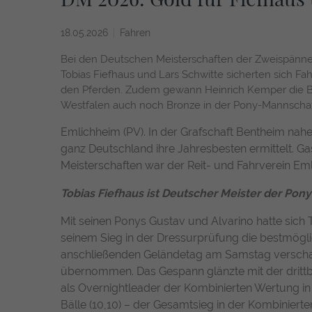
18.05.2026
Fahren
Bei den Deutschen Meisterschaften der Zweispänner
Tobias Fiefhaus und Lars Schwitte sicherten sich Fah
den Pferden. Zudem gewann Heinrich Kemper die Bro
Westfalen auch noch Bronze in der Pony-Mannscha
Emlichheim (PV). In der Grafschaft Bentheim nah
ganz Deutschland ihre Jahresbesten ermittelt. Ga
Meisterschaften war der Reit- und Fahrverein Em
Tobias Fiefhaus ist Deutscher Meister der Po
Mit seinen Ponys Gustav und Alvarino hatte sich
seinem Sieg in der Dressurprüfung die bestmögl
anschließenden Geländetag am Samstag verschaff
übernommen. Das Gespann glänzte mit der drittb
als Overnightleader der Kombinierten Wertung in 
Bälle (10,10) – der Gesamtsieg in der Kombiniert