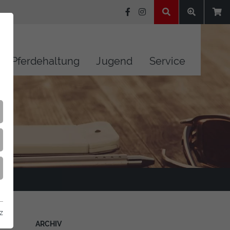
Pferdehaltung
Jugend
Service
z
ARCHIV