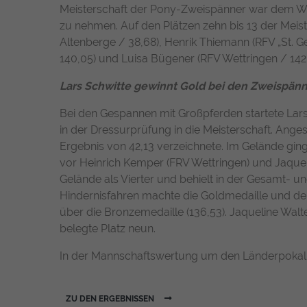
Meisterschaft der Pony-Zweispänner war dem We
zu nehmen. Auf den Plätzen zehn bis 13 der Mei
Altenberge / 38,68), Henrik Thiemann (RFV „St. 
140,05) und Luisa Bügener (RFV Wettringen / 142,
Lars Schwitte gewinnt Gold bei den Zweispänn
Bei den Gespannen mit Großpferden startete Lar
in der Dressurprüfung in die Meisterschaft. Ange
Ergebnis von 42,13 verzeichnete. Im Gelände ging
vor Heinrich Kemper (FRV Wettringen) und Jaque
Gelände als Vierter und behielt in der Gesamt- u
Hindernisfahren machte die Goldmedaille und den 
über die Bronzemedaille (136,53). Jaqueline Walt
belegte Platz neun.
In der Mannschaftswertung um den Länderpokal 
ZU DEN ERGEBNISSEN