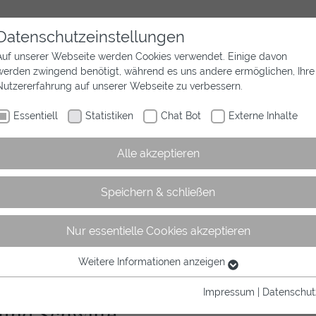
Datenschutzeinstellungen
Auf unserer Webseite werden Cookies verwendet. Einige davon
werden zwingend benötigt, während es uns andere ermöglichen, Ihre
Aktuelles
Wir sind Westfalen
Sport
Nutzererfahrung auf unserer Webseite zu verbessern.
Essentiell
Statistiken
Chat Bot
Externe Inhalte
Alle akzeptieren
Speichern & schließen
Nur essentielle Cookies akzeptieren
rtikel
Weitere Informationen anzeigen
Essentiell
Essentielle Cookies werden für grundlegende Funktionen der
Impressum
|
Datenschut
Webseite benötigt. Dadurch ist gewährleistet, dass die Webseite
 und Schwitte