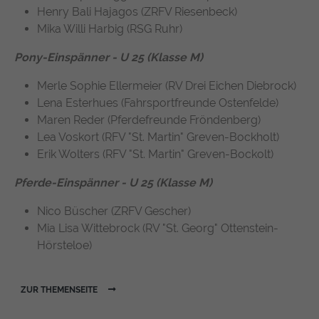
Henry Bali Hajagos (ZRFV Riesenbeck)
https://policies.google.com/privacy
Mika Willi Harbig (RSG Ruhr)
Pony-Einspänner - U 25 (Klasse M)
Merle Sophie Ellermeier (RV Drei Eichen Diebrock)
Lena Esterhues (Fahrsportfreunde Ostenfelde)
Maren Reder (Pferdefreunde Fröndenberg)
Lea Voskort (RFV "St. Martin" Greven-Bockholt)
Erik Wolters (RFV "St. Martin" Greven-Bockolt)
Pferde-Einspänner - U 25 (Klasse M)
Nico Büscher (ZRFV Gescher)
Mia Lisa Wittebrock (RV "St. Georg" Ottenstein-
Hörsteloe)
ZUR THEMENSEITE