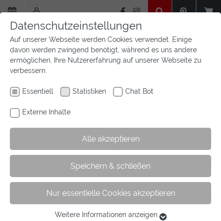
Zum
Hauptinhalt
Datenschutzeinstellungen
springen
Auf unserer Webseite werden Cookies verwendet. Einige
davon werden zwingend benötigt, während es uns andere
ermöglichen, Ihre Nutzererfahrung auf unserer Webseite zu
verbessern.
Essentiell
Statistiken
Chat Bot
Externe Inhalte
Alle akzeptieren
Sie
Sie sind hier:
Startseite
Aktuelles
Newsfeed
Artikel
Speichern & schließen
sind
hier:
Nur essentielle Cookies akzeptieren
DJM Fahren 2025
Weitere Informationen anzeigen
Essentiell
24.07.2025
Fahren