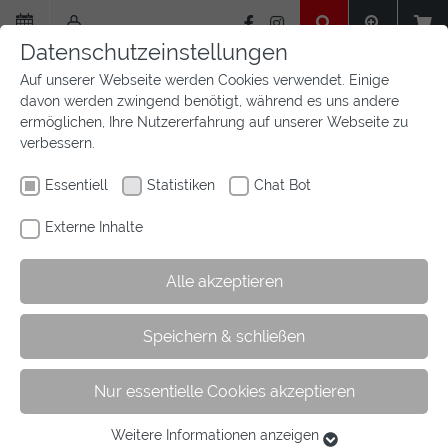
Zum
Hauptinhalt
Datenschutzeinstellungen
springen
Auf unserer Webseite werden Cookies verwendet. Einige
davon werden zwingend benötigt, während es uns andere
ermöglichen, Ihre Nutzererfahrung auf unserer Webseite zu
verbessern.
Essentiell
Statistiken
Chat Bot
Externe Inhalte
Alle akzeptieren
Sie
Sie sind hier:
Startseite
Sport
Turniersport
Speichern & schließen
sind
Veranstalter
Turnier anmelden
hier:
Nur essentielle Cookies akzeptieren
Weitere Informationen anzeigen
Turniersport
Essentiell