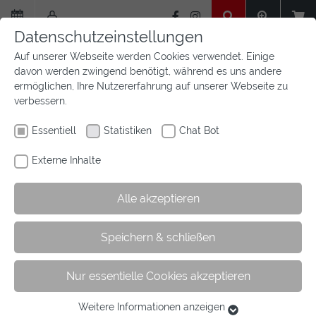
Zum
Hauptinhalt
Datenschutzeinstellungen
springen
Auf unserer Webseite werden Cookies verwendet. Einige
davon werden zwingend benötigt, während es uns andere
ermöglichen, Ihre Nutzererfahrung auf unserer Webseite zu
verbessern.
Essentiell
Statistiken
Chat Bot
Externe Inhalte
Alle akzeptieren
Sie
Sie sind hier:
Startseite
Aktuelles
Newsfeed
Speichern & schließen
sind
Kategorie
hier:
Nur essentielle Cookies akzeptieren
Kategorie Goldene Reitabzeichen
Weitere Informationen anzeigen
Essentiell