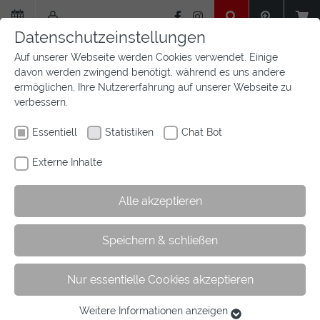
Zum
Hauptinhalt
Datenschutzeinstellungen
springen
Auf unserer Webseite werden Cookies verwendet. Einige
davon werden zwingend benötigt, während es uns andere
ermöglichen, Ihre Nutzererfahrung auf unserer Webseite zu
verbessern.
Essentiell
Statistiken
Chat Bot
Externe Inhalte
Alle akzeptieren
Sie
Sie sind hier:
Startseite
Aktuelles
Newsfeed
Speichern & schließen
sind
Kategorie
hier:
Nur essentielle Cookies akzeptieren
Kategorie Puschnachricht
Weitere Informationen anzeigen
Essentiell