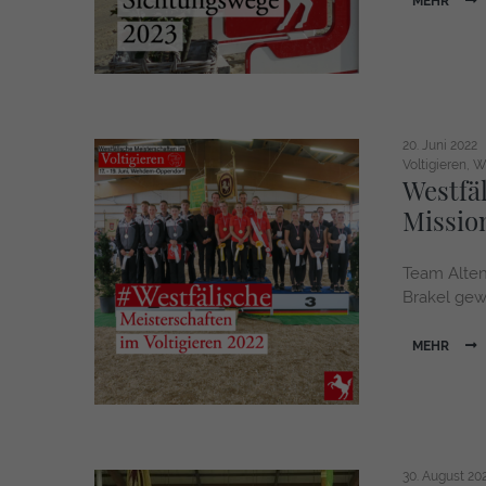
MEHR
20. Juni 2022
Voltigieren
We
Westfä
Missio
Team Alten
Brakel gew
MEHR
30. August 20