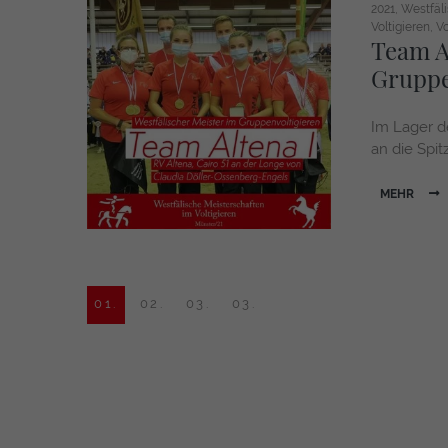
2021
Westfäli
Voltigieren
Vo
Team Al
Gruppe
Im Lager d
an die Spit
MEHR
01.
02.
03.
03.