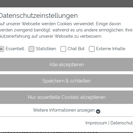
Datenschutzeinstellungen
Auf unserer Webseite werden Cookies verwendet. Einige davon
werden zwingend benötigt, während es uns andere ermöglichen, Ihre
Aktuelles
Wir sind Westfalen
Sport
Nutzererfahrung auf unserer Webseite zu verbessern.
Essentiell
Statistiken
Chat Bot
Externe Inhalte
Alle akzeptieren
Speichern & schließen
Nur essentielle Cookies akzeptieren
ategorie
Weitere Informationen anzeigen
Essentiell
Essentielle Cookies werden für grundlegende Funktionen der
Impressum
|
Datenschut
Webseite benötigt. Dadurch ist gewährleistet, dass die Webseite