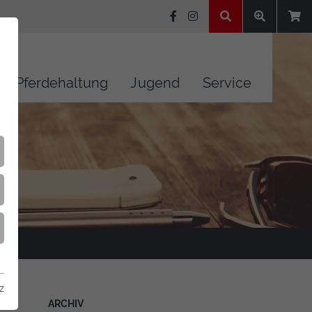
Pferdehaltung
Jugend
Service
z
ARCHIV