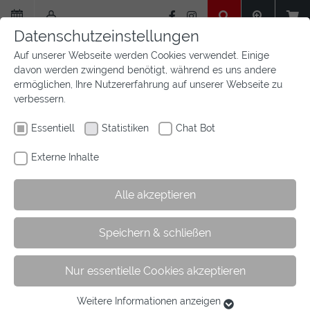
Zum
Hauptinhalt
Datenschutzeinstellungen
springen
Auf unserer Webseite werden Cookies verwendet. Einige
davon werden zwingend benötigt, während es uns andere
ermöglichen, Ihre Nutzererfahrung auf unserer Webseite zu
verbessern.
Essentiell
Statistiken
Chat Bot
Externe Inhalte
Alle akzeptieren
Sie
Sie sind hier:
Startseite
Aktuelles
Newsfeed
Artikel
Speichern & schließen
sind
hier:
Nur essentielle Cookies akzeptieren
Sichtungswege 2023
Weitere Informationen anzeigen
Essentiell
19.12.2022
Westfälische Meisterschaften Archiv