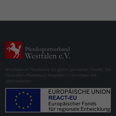
Westfalen ist Pferdeland. Da gibt es gar keinen Zweifel. Die
Faszination Pferdesport begeistert in Westfalen seit
Jahrhunderten.