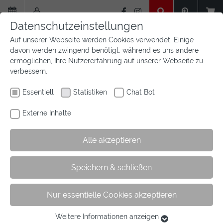
Zum
Hauptinhalt
Datenschutzeinstellungen
springen
Auf unserer Webseite werden Cookies verwendet. Einige
davon werden zwingend benötigt, während es uns andere
ermöglichen, Ihre Nutzererfahrung auf unserer Webseite zu
verbessern.
Essentiell
Statistiken
Chat Bot
Externe Inhalte
Alle akzeptieren
Sie
Sie sind hier:
Startseite
Wir sind Westfalen
Vereine
Speichern & schließen
sind
Reisegepäck
hier:
Nur essentielle Cookies akzeptieren
Sport-Reisegepäckversicherung
Weitere Informationen anzeigen
Essentiell