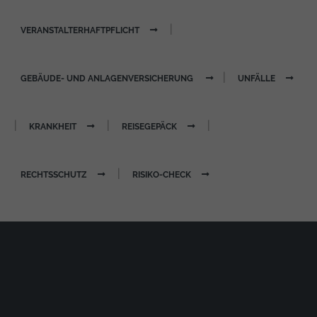
https://policies.google.com/privacy
|
VERANSTALTERHAFTPFLICHT
|
GEBÄUDE- UND ANLAGENVERSICHERUNG
UNFÄLLE
|
|
|
KRANKHEIT
REISEGEPÄCK
|
RECHTSSCHUTZ
RISIKO-CHECK