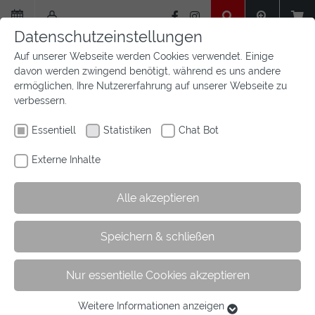
Zum
Hauptinhalt
Datenschutzeinstellungen
springen
Auf unserer Webseite werden Cookies verwendet. Einige
davon werden zwingend benötigt, während es uns andere
ermöglichen, Ihre Nutzererfahrung auf unserer Webseite zu
verbessern.
Essentiell
Statistiken
Chat Bot
Externe Inhalte
Alle akzeptieren
Sie
Sie sind hier:
Startseite
Wir sind Westfalen
Vereine
Speichern & schließen
sind
Ehrenamtskoordinator
hier:
Nur essentielle Cookies akzeptieren
Fortbildung zum
Weitere Informationen anzeigen
Essentiell