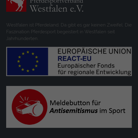
Westfalen ist Pferdeland. Da gibt es gar keinen Zweifel. Die
Faszination Pferdesport begeistert in Westfalen seit
Jahrhunderten.