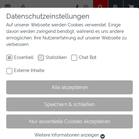
Zum
Hauptinhalt
Datenschutzeinstellungen
springen
Auf unserer Webseite werden Cookies verwendet. Einige
davon werden zwingend benötigt, während es uns andere
ermöglichen, Ihre Nutzererfahrung auf unserer Webseite zu
verbessern.
Essentiell
Statistiken
Chat Bot
Externe Inhalte
Alle akzeptieren
Sie
Sie sind hier:
Startseite
Sport
Leistungssport
Kader
Speichern & schließen
sind
Kader Dressur
hier:
Nur essentielle Cookies akzeptieren
Westfalenkader 2026 - Dressur
Weitere Informationen anzeigen
Essentiell