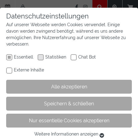
Zum
Hauptinhalt
Datenschutzeinstellungen
springen
Auf unserer Webseite werden Cookies verwendet. Einige
davon werden zwingend benötigt, während es uns andere
ermöglichen, Ihre Nutzererfahrung auf unserer Webseite zu
verbessern.
Essentiell
Statistiken
Chat Bot
Externe Inhalte
Alle akzeptieren
Sie
Sie sind hier:
Startseite
Jugend
Zeig dein Profil
Speichern & schließen
sind
Anmeldung zum Profilstammtisch
hier:
Nur essentielle Cookies akzeptieren
Verbunden bleiben - Die
Weitere Informationen anzeigen
Essentiell