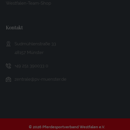
Westfalen-Team-Shop
Kontakt
Sudmühlenstraße 33
48157 Münster
+49 251 390033 0
zentrale@pv-muenster.de
©
2026 Pferdesportverband Westfalen e.V.