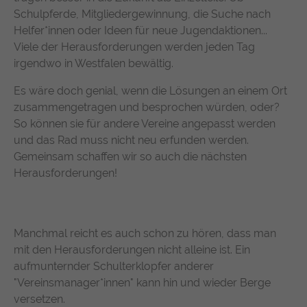
suchen. Ihre Interaktionen werden anonymisiert, um Ihre
Zweck
durchschnittliche Verweildauer auf der
Schulpferde, Mitgliedergewinnung, die Suche nach
Privatsphäre zu schützen und gleichzeitig den Service zu
Anbieter
TYPO3
Website und welche Seiten gelesen
Helfer*innen oder Ideen für neue Jugendaktionen...
verbessern.
wurden.
Viele der Herausforderungen werden jeden Tag
Laufzeit
1 Jahr
Name
Cookie-Informationen anzeigen
chatbase_anon_id
irgendwo in Westfalen bewältig.
Enthält die gewählten Tracking-Optin-
Zweck
Name
_pk_ses, _pk_cvar, _pk_hsr
Es wäre doch genial, wenn die Lösungen an einem Ort
Anbieter
Chatbase (https://www.chatbase.co)
Einstellungen.
Externe Inhalte
zusammengetragen und besprochen würden, oder?
Anbieter
Matomo
Bestimmte Funktionen dienen dazu, Inhalte oder Angebote
Laufzeit
Session
So können sie für andere Vereine angepasst werden
(z.B. Videos, Karten), die auf anderen Webseiten (YouTube,
und das Rad muss nicht neu erfunden werden.
Google Maps) veröffentlicht sind, auch auf unserer
Laufzeit
30 Minuten
Der Cookie unterstützt die Funktionalität
Gemeinsam schaffen wir so auch die nächsten
Webseite anzuzeigen und wiederzugeben.
des Chatbots, indem er anonymisierte
Herausforderungen!
Wird von Matomo Analytics Platform
Zweck
Daten erfasst, um Ihre Erfahrung zu
Name
Cookie-Informationen anzeigen
YouTube
Zweck
genutzt, um Seitenabrufe des Besuchers
verbessern und den Service für alle
während der Sitzung nachzuverfolgen.
Nutzer optimal zu gestalten.
Google Ireland Limited, Gordon House,
Anbieter
Manchmal reicht es auch schon zu hören, dass man
Barrow Street, Dublin 4, Ireland
mit den Herausforderungen nicht alleine ist. Ein
Laufzeit
1 Jahr
aufmunternder Schulterklopfer anderer
"Vereinsmanager*innen" kann hin und wieder Berge
Wird verwendet, um YouTube-Inhalte zu
versetzen.
Zweck
entsperren.