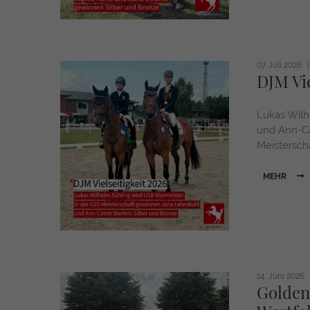
07. Juli 2026
DJM Vie
Lukas Wilh
und Ann-Ca
Meisterscha
MEHR
14. Juni 2026
Golden