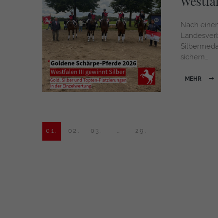
Westfa
Nach eine
Landesverb
Silbermeda
sichern…
MEHR
01.
02.
03.
…
29.