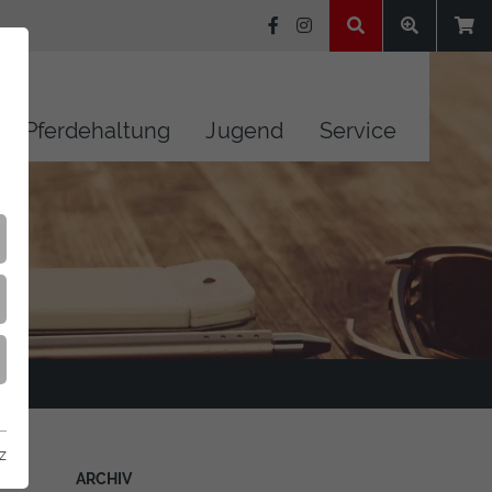
Pferdehaltung
Jugend
Service
z
ARCHIV