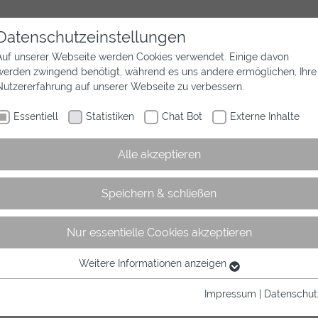
Datenschutzeinstellungen
Auf unserer Webseite werden Cookies verwendet. Einige davon
werden zwingend benötigt, während es uns andere ermöglichen, Ihre
Aktuelles
Wir sind Westfalen
Sport
Nutzererfahrung auf unserer Webseite zu verbessern.
Essentiell
Statistiken
Chat Bot
Externe Inhalte
Alle akzeptieren
Speichern & schließen
Nur essentielle Cookies akzeptieren
ategorie
Weitere Informationen anzeigen
Essentiell
Essentielle Cookies werden für grundlegende Funktionen der
Impressum
|
Datenschut
Webseite benötigt. Dadurch ist gewährleistet, dass die Webseite