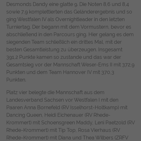
Desmonds Dandy eine glatte 9. Die Noten 8,6 und 8,4
https://policies.google.com/privacy
sowie 7,9 komplettierten das Geländerergebnis und so
ging Westfalen IV als Overnightleader in den letzten
Turniertag. Der begann mit dem Vormustern, bevor es
abschließend in den Parcours ging. Hier gelang es dem
siegenden Team schließlich ein drittes Mal, mit der
besten Gesamtleistung zu überzeugen. Insgesamt
391,2 Punkte kamen so zustande und das war der
Gesamtsieg vor der Mannschaft Weser-Ems II mit 372,9
Punkten und dem Team Hannover IV mit 370,3
Punkten.
Platz vier belegte die Mannschaft aus dem
Landesverband Sachsen vor Westfalen I mit den
Paaren Anna Bornefeld (RV Isselhorst-Holtkamp) mit
Dancing Queen, Heidi Eichenauer (RV Rhede-
Krommert) mit Schoensgreen Maddy, Leni Paetzold (RV
Rhede-Krommert) mit Tip Top, Rosa Vierhaus (RV
Rhede-Krommert) mit Diana und Thea Wilbers (ZRFV