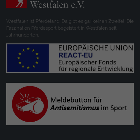
Westfalen ist Pferdeland. Da gibt es gar keinen Zweifel. Die
Faszination Pferdesport begeistert in Westfalen seit
Jahrhunderten.