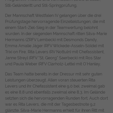
suchen. Ihre Interaktionen werden anonymisiert, um Ihre
Zweck
durchschnittliche Verweildauer auf der
Stil-Geländeritt und Stil-Springprüfung.
Privatsphäre zu schützen und gleichzeitig den Service zu
Anbieter
TYPO3
Website und welche Seiten gelesen
verbessern.
Der Mannschaft Westfalen IV gelangen über die drei
wurden.
Laufzeit
1 Jahr
Prüfungstage hervorragende Einzelleistungen, die mit
Name
Cookie-Informationen anzeigen
chatbase_anon_id
einem Start-Ziel-Sieg in der Teamwertung belohnt
Enthält die gewählten Tracking-Optin-
Zweck
Name
_pk_ses, _pk_cvar, _pk_hsr
wurden. In der siegenden Mannschaft ritten Silva-Marie
Anbieter
Chatbase (https://www.chatbase.co)
Einstellungen.
Externe Inhalte
Hermanns (ZRFV Lembeck) mit Desmonds Dandy,
Anbieter
Matomo
Bestimmte Funktionen dienen dazu, Inhalte oder Angebote
Laufzeit
Session
Emma Amalie Jäger (RFV Wickede-Asseln-Sölde) mit
(z.B. Videos, Karten), die auf anderen Webseiten (YouTube,
Trixi on Fire, Rita Levers (RV Nottuln) mit Chefassistent,
Google Maps) veröffentlicht sind, auch auf unserer
Laufzeit
30 Minuten
Der Cookie unterstützt die Funktionalität
Janne Streyl (RFV "St. Georg" Saerbeck) mit Ros Star
Webseite anzuzeigen und wiederzugeben.
des Chatbots, indem er anonymisierte
und Paula Weber (RFV Clarholz-Lette) mit O´Hanley.
Wird von Matomo Analytics Platform
Zweck
Daten erfasst, um Ihre Erfahrung zu
Name
Cookie-Informationen anzeigen
YouTube
Zweck
genutzt, um Seitenabrufe des Besuchers
verbessern und den Service für alle
Das Team hatte bereits in der Dressur mit sehr guten
während der Sitzung nachzuverfolgen.
Nutzer optimal zu gestalten.
Leistungen überzeugt. Allen voran steuerten Rita
Google Ireland Limited, Gordon House,
Anbieter
Barrow Street, Dublin 4, Ireland
Levers und ihr Chefassistent eine 9,0 bei, zweimal gab
es eine 8,8 und ebenfalls zweimal eine 8,3. Im Gelände
Laufzeit
1 Jahr
setzten sich die hervorragenden Runden fort. Auch dort
war es Rita Levers, die mit der Tagesbestnote 9,2
Wird verwendet, um YouTube-Inhalte zu
glänzte. Silva-Marie Hermanns erhielt für ihren Ritt mit
Zweck
entsperren.