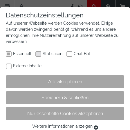
Zum
Hauptinhalt
Datenschutzeinstellungen
springen
Auf unserer Webseite werden Cookies verwendet. Einige
davon werden zwingend benötigt, während es uns andere
ermöglichen, Ihre Nutzererfahrung auf unserer Webseite zu
verbessern.
Essentiell
Statistiken
Chat Bot
Externe Inhalte
Alle akzeptieren
Sie
Sie sind hier:
Startseite
Aktuelles
Newsfeed
Artikel
Speichern & schließen
sind
hier:
Nur essentielle Cookies akzeptieren
Westfalen gewinnt die Goldene Schärpe
2026
Weitere Informationen anzeigen
Essentiell