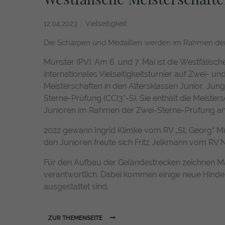
12.04.2023
Vielseitigkeit
Die Schärpen und Medaillen werden im Rahmen der 
Münster (PV). Am 6. und 7. Mai ist die Westfälisc
internationales Vielseitigkeitsturnier auf Zwei- u
Meisterschaften in den Altersklassen Junior, Jung
Sterne-Prüfung (CCI3*-S). Sie enthält die Meiste
Junioren im Rahmen der Zwei-Sterne-Prüfung an d
2022 gewann Ingrid Klimke vom RV „St. Georg“ Mün
den Junioren freute sich Fritz Jelkmann vom RV N
Für den Aufbau der Geländestrecken zeichnen Mat
verantwortlich. Dabei kommen einige neue Hinde
ausgestattet sind.
ZUR THEMENSEITE