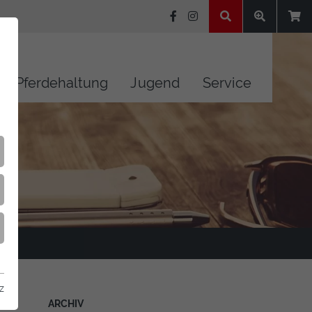
Pferdehaltung
Jugend
Service
z
ARCHIV