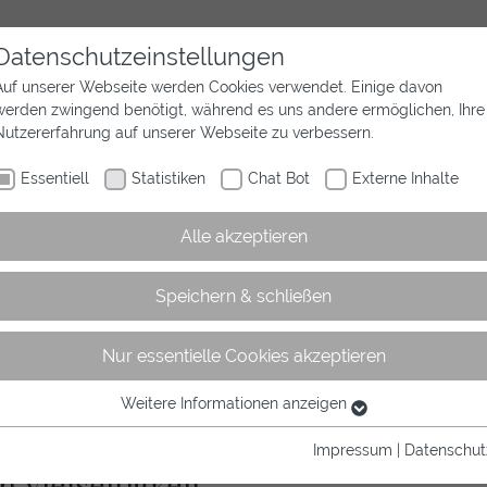
Datenschutzeinstellungen
Auf unserer Webseite werden Cookies verwendet. Einige davon
werden zwingend benötigt, während es uns andere ermöglichen, Ihre
Aktuelles
Wir sind Westfalen
Sport
Nutzererfahrung auf unserer Webseite zu verbessern.
Essentiell
Statistiken
Chat Bot
Externe Inhalte
Alle akzeptieren
Speichern & schließen
Nur essentielle Cookies akzeptieren
rtikel
Weitere Informationen anzeigen
Essentiell
Essentielle Cookies werden für grundlegende Funktionen der
Impressum
|
Datenschut
Webseite benötigt. Dadurch ist gewährleistet, dass die Webseite
 Vielseitigkeit