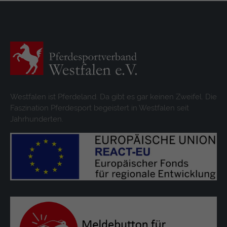
Westfalen ist Pferdeland. Da gibt es gar keinen Zweifel. Die
Faszination Pferdesport begeistert in Westfalen seit
Jahrhunderten.