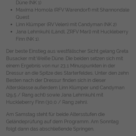
suchen. Ihre Interaktionen werden anonymisiert, um Ihre
Zweck
Düne (NK 1)
durchschnittliche Verweildauer auf der
Privatsphäre zu schützen und gleichzeitig den Service zu
Anbieter
TYPO3
Maxima Homola (RFV Warendorf) mit Shannondale
Website und welche Seiten gelesen
verbessern.
Quest
wurden.
Laufzeit
1 Jahr
Linn Klümper (RV Velen) mit Candyman (NK 2)
Name
Cookie-Informationen anzeigen
chatbase_anon_id
Jana Lehmkuhl (Ländl. ZRFV Marl) mit Huckleberry
Enthält die gewählten Tracking-Optin-
Zweck
Name
_pk_ses, _pk_cvar, _pk_hsr
Finn (NK 1).
Anbieter
Chatbase (https://www.chatbase.co)
Einstellungen.
Externe Inhalte
Der beste Einstieg aus westfälischer Sicht gelang Greta
Anbieter
Matomo
Bestimmte Funktionen dienen dazu, Inhalte oder Angebote
Laufzeit
Session
(z.B. Videos, Karten), die auf anderen Webseiten (YouTube,
Busacker mit Weiße Düne. Die beiden setzen sich mit
Google Maps) veröffentlicht sind, auch auf unserer
Laufzeit
30 Minuten
einem Ergebnis von nur 23,1 Minuspunkten in der
Der Cookie unterstützt die Funktionalität
Webseite anzuzeigen und wiederzugeben.
Dressur an die Spitze des Starterfeldes. Unter den zehn
des Chatbots, indem er anonymisierte
Wird von Matomo Analytics Platform
Besten nach der Dressur finden sich in dieser
Zweck
Daten erfasst, um Ihre Erfahrung zu
Name
Cookie-Informationen anzeigen
YouTube
Zweck
genutzt, um Seitenabrufe des Besuchers
verbessern und den Service für alle
Altersklasse außerdem Linn Klümper und Candyman
während der Sitzung nachzuverfolgen.
Nutzer optimal zu gestalten.
(29,5 / Rang acht) sowie Jana Lehmkuhl mit
Google Ireland Limited, Gordon House,
Anbieter
Huckleberry Finn (30,0 / Rang zehn).
Barrow Street, Dublin 4, Ireland
Am Samstag steht für beide Altersstufen die
Laufzeit
1 Jahr
Geländeprüfung auf dem Programm. Am Sonntag
folgt dann das abschließende Springen.
Wird verwendet, um YouTube-Inhalte zu
Zweck
entsperren.