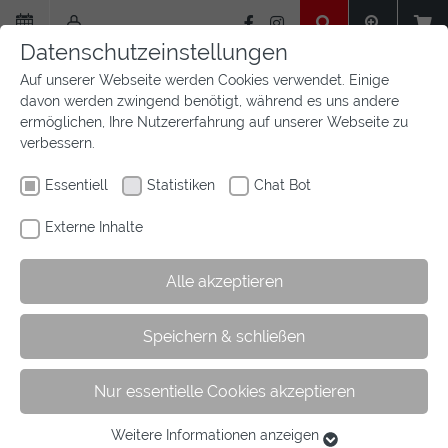
Zum
Hauptinhalt
Datenschutzeinstellungen
springen
Auf unserer Webseite werden Cookies verwendet. Einige
davon werden zwingend benötigt, während es uns andere
ermöglichen, Ihre Nutzererfahrung auf unserer Webseite zu
verbessern.
Essentiell
Statistiken
Chat Bot
Externe Inhalte
Alle akzeptieren
Sie
Sie sind hier:
Startseite
Aktuelles
Newsfeed
Artikel
Speichern & schließen
sind
hier:
Nur essentielle Cookies akzeptieren
DJM Vielseitigkeit
Weitere Informationen anzeigen
Essentiell
06.07.2023
Vielseitigkeit