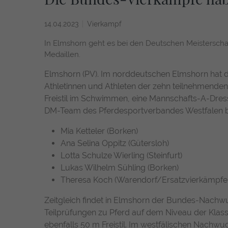
14.04.2023
Vierkampf
In Elmshorn geht es bei den Deutschen Meistersc
Medaillen.
Elmshorn (PV). Im norddeutschen Elmshorn hat d
Athletinnen und Athleten der zehn teilnehmend
Freistil im Schwimmen, eine Mannschafts-A-Dress
DM-Team des Pferdesportverbandes Westfalen b
Mia Ketteler (Borken)
Ana Selina Oppitz (Gütersloh)
Lotta Schulze Wierling (Steinfurt)
Lukas Wilhelm Sühling (Borken)
Theresa Koch (Warendorf/Ersatzvierkämpfer
Zeitgleich findet in Elmshorn der Bundes-Nachwu
Teilprüfungen zu Pferd auf dem Niveau der Kla
ebenfalls 50 m Freistil. Im westfälischen Nachw