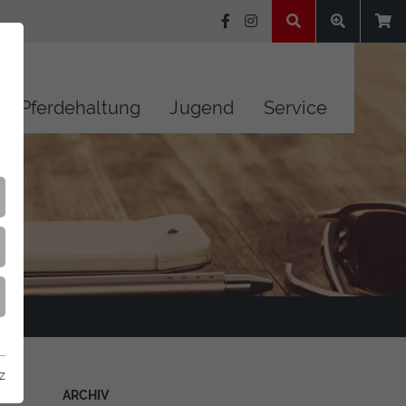
Pferdehaltung
Jugend
Service
z
ARCHIV