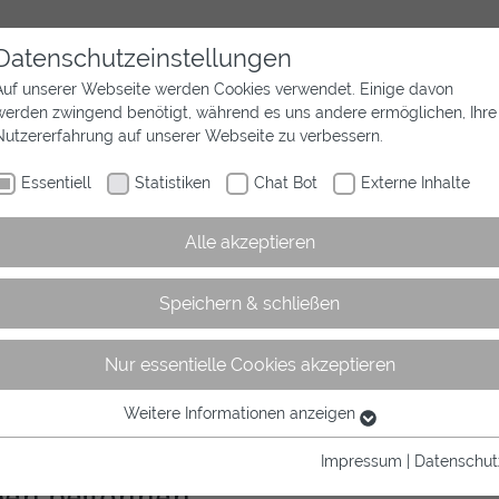
Datenschutzeinstellungen
Auf unserer Webseite werden Cookies verwendet. Einige davon
werden zwingend benötigt, während es uns andere ermöglichen, Ihre
Aktuelles
Wir sind Westfalen
Sport
Nutzererfahrung auf unserer Webseite zu verbessern.
Essentiell
Statistiken
Chat Bot
Externe Inhalte
Alle akzeptieren
Speichern & schließen
Nur essentielle Cookies akzeptieren
rtikel
Weitere Informationen anzeigen
Essentiell
Essentielle Cookies werden für grundlegende Funktionen der
Impressum
|
Datenschut
Webseite benötigt. Dadurch ist gewährleistet, dass die Webseite
ben begonnen