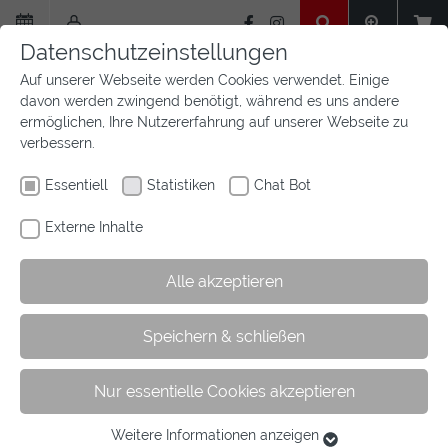
Zum
Hauptinhalt
Datenschutzeinstellungen
springen
Auf unserer Webseite werden Cookies verwendet. Einige
davon werden zwingend benötigt, während es uns andere
ermöglichen, Ihre Nutzererfahrung auf unserer Webseite zu
verbessern.
Essentiell
Statistiken
Chat Bot
Externe Inhalte
Alle akzeptieren
Sie
Sie sind hier:
Startseite
Aktuelles
Newsfeed
Artikel
Speichern & schließen
sind
hier:
Nur essentielle Cookies akzeptieren
Deutsche Jugendmeisterschaften
Vielseitigkeit
Weitere Informationen anzeigen
Essentiell