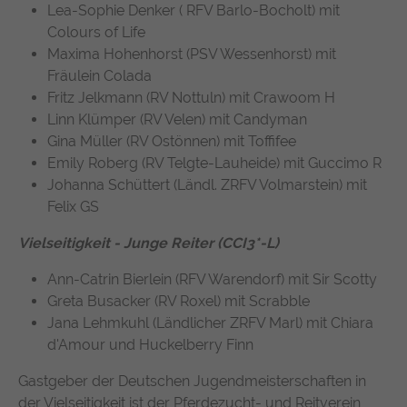
suchen. Ihre Interaktionen werden anonymisiert, um Ihre
Zweck
Lea-Sophie Denker ( RFV Barlo-Bocholt) mit
durchschnittliche Verweildauer auf der
Privatsphäre zu schützen und gleichzeitig den Service zu
Anbieter
TYPO3
Colours of Life
Website und welche Seiten gelesen
verbessern.
Maxima Hohenhorst (PSV Wessenhorst) mit
wurden.
Laufzeit
1 Jahr
Fräulein Colada
Name
Cookie-Informationen anzeigen
chatbase_anon_id
Fritz Jelkmann (RV Nottuln) mit Crawoom H
Enthält die gewählten Tracking-Optin-
Zweck
Name
_pk_ses, _pk_cvar, _pk_hsr
Linn Klümper (RV Velen) mit Candyman
Anbieter
Chatbase (https://www.chatbase.co)
Einstellungen.
Externe Inhalte
Gina Müller (RV Ostönnen) mit Toffifee
Anbieter
Matomo
Bestimmte Funktionen dienen dazu, Inhalte oder Angebote
Laufzeit
Session
Emily Roberg (RV Telgte-Lauheide) mit Guccimo R
(z.B. Videos, Karten), die auf anderen Webseiten (YouTube,
Johanna Schüttert (Ländl. ZRFV Volmarstein) mit
Google Maps) veröffentlicht sind, auch auf unserer
Laufzeit
30 Minuten
Der Cookie unterstützt die Funktionalität
Felix GS
Webseite anzuzeigen und wiederzugeben.
des Chatbots, indem er anonymisierte
Wird von Matomo Analytics Platform
Zweck
Daten erfasst, um Ihre Erfahrung zu
Vielseitigkeit - Junge Reiter (CCI3*-L)
Name
Cookie-Informationen anzeigen
YouTube
Zweck
genutzt, um Seitenabrufe des Besuchers
verbessern und den Service für alle
während der Sitzung nachzuverfolgen.
Ann-Catrin Bierlein (RFV Warendorf) mit Sir Scotty
Nutzer optimal zu gestalten.
Google Ireland Limited, Gordon House,
Anbieter
Greta Busacker (RV Roxel) mit Scrabble
Barrow Street, Dublin 4, Ireland
Jana Lehmkuhl (Ländlicher ZRFV Marl) mit Chiara
d'Amour und Huckelberry Finn
Laufzeit
1 Jahr
Gastgeber der Deutschen Jugendmeisterschaften in
Wird verwendet, um YouTube-Inhalte zu
der Vielseitigkeit ist der Pferdezucht- und Reitverein
Zweck
entsperren.