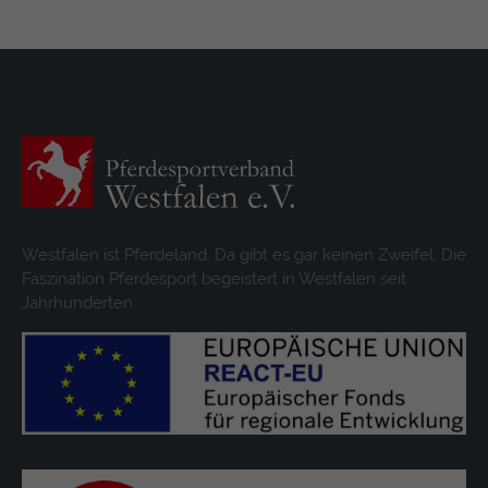
Westfalen ist Pferdeland. Da gibt es gar keinen Zweifel. Die
Faszination Pferdesport begeistert in Westfalen seit
Jahrhunderten.