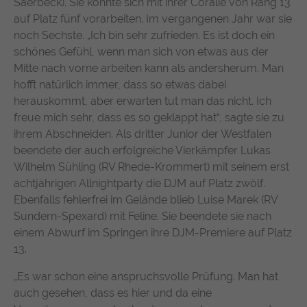
Saerbeck). Sie konnte sich mit ihrer Coralie von Rang 13
https://policies.google.com/privacy
auf Platz fünf vorarbeiten. Im vergangenen Jahr war sie
noch Sechste. „Ich bin sehr zufrieden. Es ist doch ein
schönes Gefühl, wenn man sich von etwas aus der
Mitte nach vorne arbeiten kann als andersherum. Man
hofft natürlich immer, dass so etwas dabei
herauskommt, aber erwarten tut man das nicht. Ich
freue mich sehr, dass es so geklappt hat“, sagte sie zu
ihrem Abschneiden. Als dritter Junior der Westfalen
beendete der auch erfolgreiche Vierkämpfer Lukas
Wilhelm Sühling (RV Rhede-Krommert) mit seinem erst
achtjährigen Allnightparty die DJM auf Platz zwölf.
Ebenfalls fehlerfrei im Gelände blieb Luise Marek (RV
Sundern-Spexard) mit Feline. Sie beendete sie nach
einem Abwurf im Springen ihre DJM-Premiere auf Platz
13.
„Es war schon eine anspruchsvolle Prüfung. Man hat
auch gesehen, dass es hier und da eine