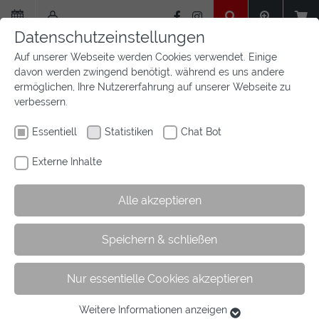
Zum
Hauptinhalt
Datenschutzeinstellungen
springen
Auf unserer Webseite werden Cookies verwendet. Einige
davon werden zwingend benötigt, während es uns andere
ermöglichen, Ihre Nutzererfahrung auf unserer Webseite zu
verbessern.
Essentiell
Statistiken
Chat Bot
Externe Inhalte
Alle akzeptieren
Sie
Sie sind hier:
Startseite
Aktuelles
Newsfeed
Artikel
Speichern & schließen
sind
hier:
Nur essentielle Cookies akzeptieren
Deutsche Jugendmeisterschaften in der
Vielseitigkeit
Weitere Informationen anzeigen
Essentiell