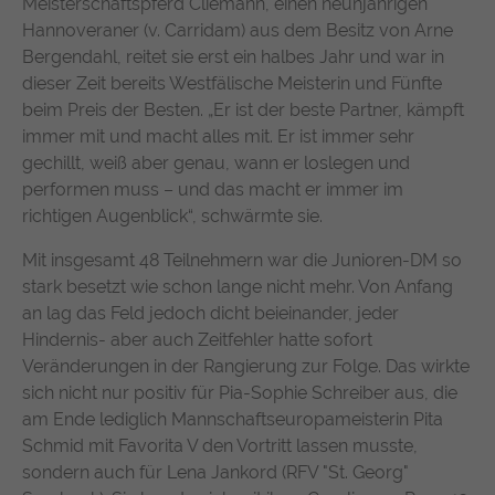
Meisterschaftspferd Cliemann, einen neunjährigen
suchen. Ihre Interaktionen werden anonymisiert, um Ihre
Zweck
durchschnittliche Verweildauer auf der
Hannoveraner (v. Carridam) aus dem Besitz von Arne
Privatsphäre zu schützen und gleichzeitig den Service zu
Anbieter
TYPO3
Website und welche Seiten gelesen
verbessern.
Bergendahl, reitet sie erst ein halbes Jahr und war in
wurden.
Laufzeit
1 Jahr
dieser Zeit bereits Westfälische Meisterin und Fünfte
Name
Cookie-Informationen anzeigen
chatbase_anon_id
beim Preis der Besten. „Er ist der beste Partner, kämpft
Enthält die gewählten Tracking-Optin-
immer mit und macht alles mit. Er ist immer sehr
Zweck
Name
_pk_ses, _pk_cvar, _pk_hsr
Anbieter
Chatbase (https://www.chatbase.co)
Einstellungen.
Externe Inhalte
gechillt, weiß aber genau, wann er loslegen und
Anbieter
Matomo
Bestimmte Funktionen dienen dazu, Inhalte oder Angebote
performen muss – und das macht er immer im
Laufzeit
Session
(z.B. Videos, Karten), die auf anderen Webseiten (YouTube,
richtigen Augenblick“, schwärmte sie.
Google Maps) veröffentlicht sind, auch auf unserer
Laufzeit
30 Minuten
Der Cookie unterstützt die Funktionalität
Webseite anzuzeigen und wiederzugeben.
Mit insgesamt 48 Teilnehmern war die Junioren-DM so
des Chatbots, indem er anonymisierte
Wird von Matomo Analytics Platform
stark besetzt wie schon lange nicht mehr. Von Anfang
Zweck
Daten erfasst, um Ihre Erfahrung zu
Name
Cookie-Informationen anzeigen
YouTube
Zweck
genutzt, um Seitenabrufe des Besuchers
an lag das Feld jedoch dicht beieinander, jeder
verbessern und den Service für alle
während der Sitzung nachzuverfolgen.
Hindernis- aber auch Zeitfehler hatte sofort
Nutzer optimal zu gestalten.
Google Ireland Limited, Gordon House,
Anbieter
Veränderungen in der Rangierung zur Folge. Das wirkte
Barrow Street, Dublin 4, Ireland
sich nicht nur positiv für Pia-Sophie Schreiber aus, die
am Ende lediglich Mannschaftseuropameisterin Pita
Laufzeit
1 Jahr
Schmid mit Favorita V den Vortritt lassen musste,
Wird verwendet, um YouTube-Inhalte zu
sondern auch für Lena Jankord (RFV "St. Georg"
Zweck
entsperren.