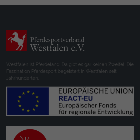
Westfalen ist Pferdeland. Da gibt es gar keinen Zweifel. Die
Faszination Pferdesport begeistert in Westfalen seit
Jahrhunderten.