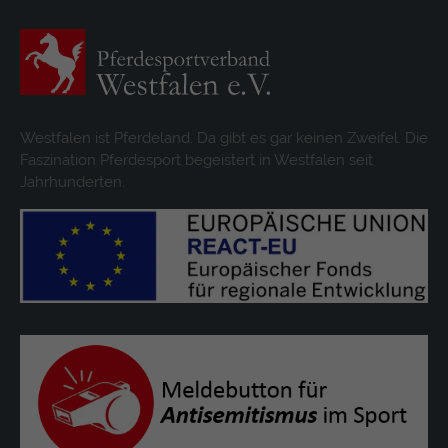
Westfalen ist Pferdeland. Da gibt es gar keinen Zweifel. Die
Faszination Pferdesport begeistert in Westfalen seit
Jahrhunderten.