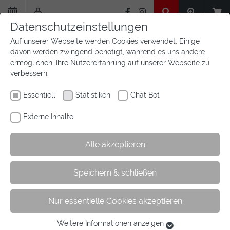
Zum
Hauptinhalt
Datenschutzeinstellungen
springen
Auf unserer Webseite werden Cookies verwendet. Einige
davon werden zwingend benötigt, während es uns andere
ermöglichen, Ihre Nutzererfahrung auf unserer Webseite zu
verbessern.
Essentiell
Statistiken
Chat Bot
Externe Inhalte
Alle akzeptieren
Sie
Sie sind hier:
Startseite
Wir sind Westfalen
Vereine
Speichern & schließen
sind
VIBSS
Vereinsberatung
hier:
Nur essentielle Cookies akzeptieren
Vereinsberatung
Weitere Informationen anzeigen
Essentiell