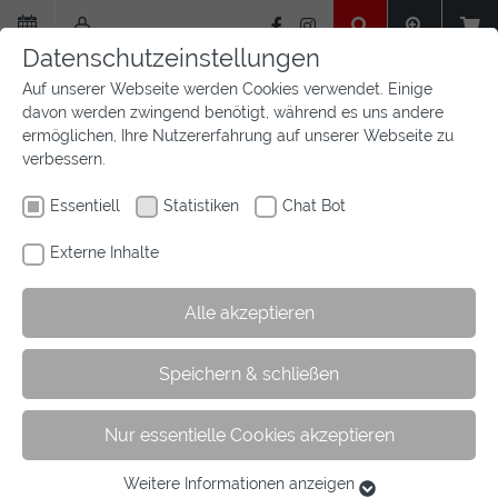
Zum
Hauptinhalt
Datenschutzeinstellungen
springen
Auf unserer Webseite werden Cookies verwendet. Einige
davon werden zwingend benötigt, während es uns andere
ermöglichen, Ihre Nutzererfahrung auf unserer Webseite zu
verbessern.
Essentiell
Statistiken
Chat Bot
Externe Inhalte
Alle akzeptieren
Sie
Sie sind hier:
Startseite
Wir sind Westfalen
Positionen
Speichern & schließen
sind
Sport und Landtagswahl in NRW
hier:
Nur essentielle Cookies akzeptieren
Sport und die NRW-Landtagswahl
Weitere Informationen anzeigen
Essentiell