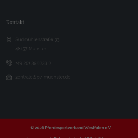
Kontakt
Sudmühlenstraße 33
48157 Münster
+49 251 390033 0
zentrale@pv-muenster.de
©
2026 Pferdesportverband Westfalen e.V.