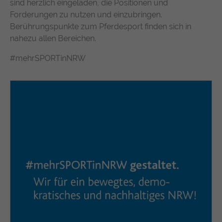
sind herzlich eingeladen, die Positionen und
https://policies.google.com/privacy
Forderungen zu nutzen und einzubringen.
Berührungspunkte zum Pferdesport finden sich in
nahezu allen Bereichen.
#mehrSPORTinNRW