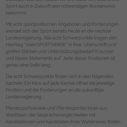
suchen. Ihre Interaktionen werden anonymisiert, um Ihre
Zweck
durchschnittliche Verweildauer auf der
Sport auch in Zukunft den notwendigen Rückenwind
Privatsphäre zu schützen und gleichzeitig den Service zu
Anbieter
TYPO3
Website und welche Seiten gelesen
bekommt.
verbessern.
wurden.
Laufzeit
1 Jahr
Mit acht sportpolitischen Angeboten und Forderungen
Name
Cookie-Informationen anzeigen
chatbase_anon_id
wendet sich der Sport bereits heute an die nächste
Enthält die gewählten Tracking-Optin-
Zweck
Name
_pk_ses, _pk_cvar, _pk_hsr
Landesregierung. Alle acht Schwerpunkte tragen den
Anbieter
Chatbase (https://www.chatbase.co)
Einstellungen.
Externe Inhalte
Hashtag "mehrSPORTinNRW" in ihrer Überschrift und
Anbieter
Matomo
Bestimmte Funktionen dienen dazu, Inhalte oder Angebote
Laufzeit
Session
greifen Stärken und Unterstützungsbedarf in kurzen
(z.B. Videos, Karten), die auf anderen Webseiten (YouTube,
und klaren Statements auf. Jede dieser Positionen ist
Google Maps) veröffentlicht sind, auch auf unserer
Laufzeit
30 Minuten
Der Cookie unterstützt die Funktionalität
genau eine Seite lang.
Webseite anzuzeigen und wiederzugeben.
des Chatbots, indem er anonymisierte
Wird von Matomo Analytics Platform
Zweck
Daten erfasst, um Ihre Erfahrung zu
Die acht Schwerpunkte finden sich in den folgenden
Name
Cookie-Informationen anzeigen
YouTube
Zweck
genutzt, um Seitenabrufe des Besuchers
verbessern und den Service für alle
Kacheln. Ein Klick auf jede Kachel öffnet die jeweilige
während der Sitzung nachzuverfolgen.
Nutzer optimal zu gestalten.
Position und die Forderungen an die zukünftige
Google Ireland Limited, Gordon House,
Anbieter
Barrow Street, Dublin 4, Ireland
Landesregierung.
Pferdesportvereine und Pferdesportler:innen aus
Laufzeit
1 Jahr
Westfalen, die Gesprächsmöglichkeiten mit
Wird verwendet, um YouTube-Inhalte zu
Kandidatinnen und Kandidaten ihres Wahlkreises finden,
Zweck
entsperren.