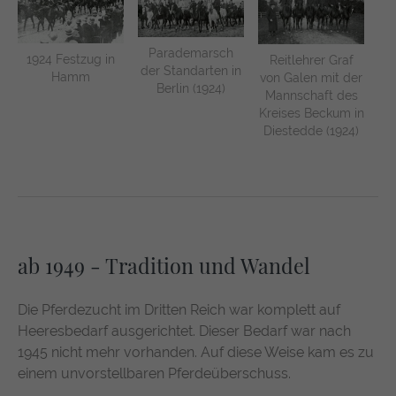
Parademarsch
1924 Festzug in
Reitlehrer Graf
der Standarten in
Hamm
von Galen mit der
Berlin (1924)
Mannschaft des
Kreises Beckum in
Diestedde (1924)
ab 1949 - Tradition und Wandel
Die Pferdezucht im Dritten Reich war komplett auf
Heeresbedarf ausgerichtet. Dieser Bedarf war nach
1945 nicht mehr vorhanden. Auf diese Weise kam es zu
einem unvorstellbaren Pferdeüberschuss.