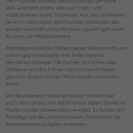
Der Provinzial-Verband betreute damals sämtliche
https://policies.google.com/privacy
Reit- und Fahrturniere, aber auch Halb- und
Vollblutrennen sowie Trabrennen. Aus den 50 Vereinen,
die es im Geburtsjahr des Provinzial-Verbandes gab,
wurden innerhalb von 12 Monaten 139 und 1926 waren
es schon 181 Mitgliedsvereine.
Ehemalige Kavallerie-Offiziere gaben Reitunterricht und
schon 1929 veranstaltete man Reitturniere als
Rennveranstaltungen. Die Züchter, ihre Söhne oder
Hofeleven wurden in ihren Heimtarorten im Reiten
geschult, sodass sich die Pferde besser vermarkten
ließen.
Das Besondere an diesen ländlichen Vereinen war
auch, dass sie aus sich selbst heraus lebten. Sämtliche
Posten wurden ehrenamtlich verwaltet, Es fanden sich
Freiwillige, die die Übernahme eines 'Ehrenamtes' als
erstebenswerte Aufgabe verstanden.