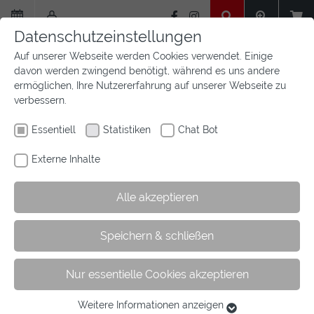
Zum
Hauptinhalt
Datenschutzeinstellungen
springen
Auf unserer Webseite werden Cookies verwendet. Einige
davon werden zwingend benötigt, während es uns andere
ermöglichen, Ihre Nutzererfahrung auf unserer Webseite zu
verbessern.
Essentiell
Statistiken
Chat Bot
Externe Inhalte
Alle akzeptieren
Sie
Sie sind hier:
Startseite
Wir sind Westfalen
Speichern & schließen
sind
Geschichte des PV Westfalen
hier:
Nur essentielle Cookies akzeptieren
Die Anfänge des Reitsports in
Weitere Informationen anzeigen
Essentiell