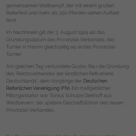
suchen. Ihre Interaktionen werden anonymisiert, um Ihre
Zweck
gemeinsamen Wettkampf, der mit einem großen
durchschnittliche Verweildauer auf der
Privatsphäre zu schützen und gleichzeitig den Service zu
Anbieter
TYPO3
Website und welche Seiten gelesen
Reiterfest und mehr als 350 Pferden seinen Auftakt
verbessern.
wurden.
fand.
Laufzeit
1 Jahr
Name
Cookie-Informationen anzeigen
chatbase_anon_id
Im Nachhinein gilt der 3. August 1924 als das
Enthält die gewählten Tracking-Optin-
Zweck
Name
_pk_ses, _pk_cvar, _pk_hsr
Gründungsdatum des Provinzial-Verbandes, das
Anbieter
Chatbase (https://www.chatbase.co)
Einstellungen.
Externe Inhalte
Turnier in Hamm gleichzeitig als erstes Provinzial-
Anbieter
Matomo
Bestimmte Funktionen dienen dazu, Inhalte oder Angebote
Laufzeit
Session
Turnier.
(z.B. Videos, Karten), die auf anderen Webseiten (YouTube,
Google Maps) veröffentlicht sind, auch auf unserer
Laufzeit
30 Minuten
Am gleichen Tag verkündete Gustav Rau die Gründung
Der Cookie unterstützt die Funktionalität
Webseite anzuzeigen und wiederzugeben.
des 'Reichsverbandes der ländlichen Reitvereine
des Chatbots, indem er anonymisierte
Wird von Matomo Analytics Platform
Zweck
Daten erfasst, um Ihre Erfahrung zu
Deutschlands', dem Vorgänge der
Deutschen
Name
Cookie-Informationen anzeigen
YouTube
Zweck
genutzt, um Seitenabrufe des Besuchers
verbessern und den Service für alle
Reiterlichen Vereinigung (FN).
Ein maßgeblicher
während der Sitzung nachzuverfolgen.
Nutzer optimal zu gestalten.
Mitorganisator war Tonius Schulze Diekhoff aus
Google Ireland Limited, Gordon House,
Anbieter
Westbevern, der spätere Geschäftsführer des neuen
Barrow Street, Dublin 4, Ireland
Provinzial-Verbandes.
Laufzeit
1 Jahr
Wird verwendet, um YouTube-Inhalte zu
Zweck
entsperren.