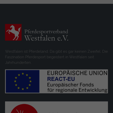
Westfalen ist Pferdeland. Da gibt es gar keinen Zweifel. Die
Faszination Pferdesport begeistert in Westfalen seit
Jahrhunderten.