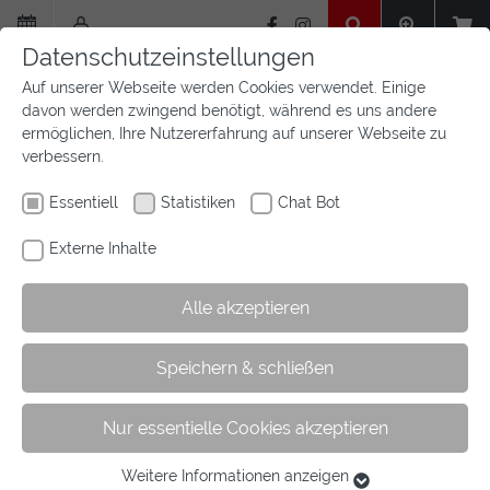
Zum
Hauptinhalt
Datenschutzeinstellungen
springen
Auf unserer Webseite werden Cookies verwendet. Einige
davon werden zwingend benötigt, während es uns andere
ermöglichen, Ihre Nutzererfahrung auf unserer Webseite zu
verbessern.
Essentiell
Statistiken
Chat Bot
Externe Inhalte
Alle akzeptieren
Sie
Sie sind hier:
Startseite
Sport
Turniersport
Speichern & schließen
sind
Turniersuchmaschine
hier:
Nur essentielle Cookies akzeptieren
Turniere in Westfalen
Weitere Informationen anzeigen
Essentiell