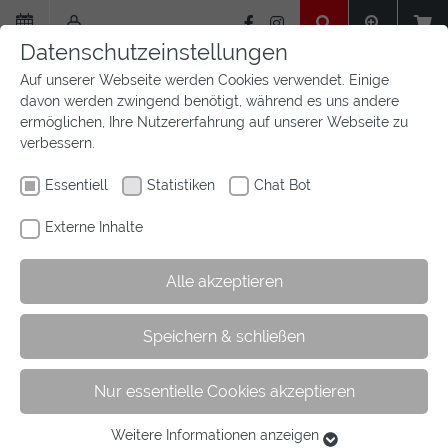
Zum
Hauptinhalt
Datenschutzeinstellungen
springen
Auf unserer Webseite werden Cookies verwendet. Einige
davon werden zwingend benötigt, während es uns andere
ermöglichen, Ihre Nutzererfahrung auf unserer Webseite zu
verbessern.
Essentiell
Statistiken
Chat Bot
Externe Inhalte
Alle akzeptieren
Sie
Sie sind hier:
Startseite
Service
insta
Speichern & schließen
sind
hier:
Nur essentielle Cookies akzeptieren
Der Instagram-Account des
Pferdesportverbandes Westfalen
Weitere Informationen anzeigen
Essentiell