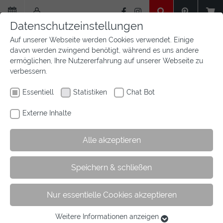
Zum
Hauptinhalt
Datenschutzeinstellungen
springen
Auf unserer Webseite werden Cookies verwendet. Einige
davon werden zwingend benötigt, während es uns andere
ermöglichen, Ihre Nutzererfahrung auf unserer Webseite zu
verbessern.
Essentiell
Statistiken
Chat Bot
Externe Inhalte
Alle akzeptieren
Sie
Sie sind hier:
Startseite
Aktuelles
Newsfeed
Artikel
Speichern & schließen
sind
hier:
Nur essentielle Cookies akzeptieren
Westfalen gewinnt den Fünf-Länder-
vergleichswettkampf 2025
Weitere Informationen anzeigen
Essentiell