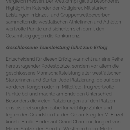
Vergleich messen. Der Wettkampf gilt als besonderes
suchen. Ihre Interaktionen werden anonymisiert, um Ihre
Zweck
durchschnittliche Verweildauer auf der
Highlight im Kalender der Voltigierer. Mit starken
Privatsphäre zu schützen und gleichzeitig den Service zu
Anbieter
TYPO3
Website und welche Seiten gelesen
verbessern.
Leistungen in Einzel- und Gruppenwettbewerben
wurden.
Laufzeit
1 Jahr
sammelten die westfälischen Athletinnen und Athleten
Name
Cookie-Informationen anzeigen
chatbase_anon_id
wertvolle Punkte und sicherten sich damit den
Enthält die gewählten Tracking-Optin-
Gesamtsieg gegen die Konkurrenz.
Zweck
Name
_pk_ses, _pk_cvar, _pk_hsr
Anbieter
Chatbase (https://www.chatbase.co)
Einstellungen.
Externe Inhalte
Geschlossene Teamleistung führt zum Erfolg
Anbieter
Matomo
Bestimmte Funktionen dienen dazu, Inhalte oder Angebote
Laufzeit
Session
(z.B. Videos, Karten), die auf anderen Webseiten (YouTube,
Entscheidend für diesen Erfolg war nicht nur eine Reihe
Google Maps) veröffentlicht sind, auch auf unserer
Laufzeit
30 Minuten
Der Cookie unterstützt die Funktionalität
herausragender Podestplätze, sondern vor allem die
Webseite anzuzeigen und wiederzugeben.
des Chatbots, indem er anonymisierte
geschlossene Mannschaftsleistung aller westfälischen
Wird von Matomo Analytics Platform
Zweck
Daten erfasst, um Ihre Erfahrung zu
Starterinnen und Starter. Jede Platzierung, ob auf den
Name
Cookie-Informationen anzeigen
YouTube
Zweck
genutzt, um Seitenabrufe des Besuchers
verbessern und den Service für alle
vorderen Rängen oder im Mittelfeld, trug wertvolle
während der Sitzung nachzuverfolgen.
Nutzer optimal zu gestalten.
Google Ireland Limited, Gordon House,
Punkte bei und machte am Ende den Unterschied.
Anbieter
Barrow Street, Dublin 4, Ireland
Besonders die vielen Platzierungen auf den Plätzen
eins bis drei sorgten dabei für wichtige Zähler und
Laufzeit
1 Jahr
legten den Grundstein für den Gesamtsieg. Im M-Einzel
konnte Emilie Binder auf Grand Chameur, longiert von
Wird verwendet, um YouTube-Inhalte zu
Maren Stolze, den Sieg für Westfalen holen. Merle
Zweck
entsperren.