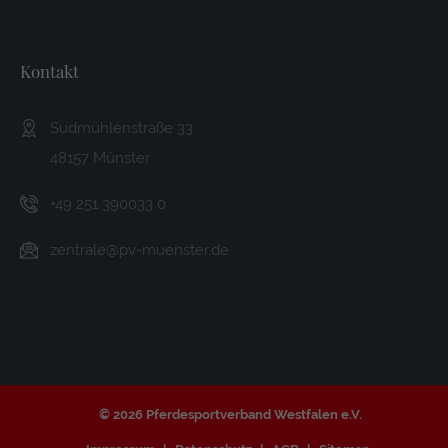
Kontakt
Sudmühlenstraße 33
48157 Münster
+49 251 390033 0
zentrale@pv-muenster.de
©
2026 Pferdesportverband Westfalen e.V.