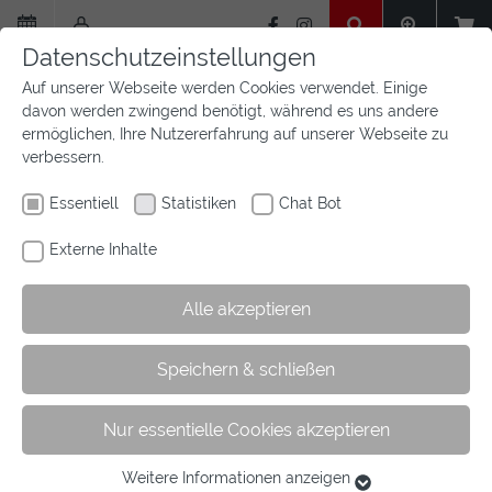
Zum
Hauptinhalt
Datenschutzeinstellungen
springen
Auf unserer Webseite werden Cookies verwendet. Einige
davon werden zwingend benötigt, während es uns andere
ermöglichen, Ihre Nutzererfahrung auf unserer Webseite zu
verbessern.
Essentiell
Statistiken
Chat Bot
Externe Inhalte
Alle akzeptieren
Sie
Sie sind hier:
Startseite
Aktuelles
Newsfeed
Artikel
Speichern & schließen
sind
hier:
Nur essentielle Cookies akzeptieren
Westfälische Meisterschaften Vielseitigkeit
an diesem Wochenende
Weitere Informationen anzeigen
Essentiell