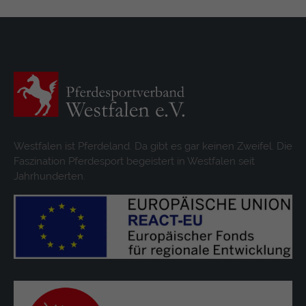
Westfalen ist Pferdeland. Da gibt es gar keinen Zweifel. Die
Faszination Pferdesport begeistert in Westfalen seit
Jahrhunderten.