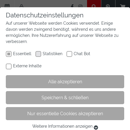
Zum
Hauptinhalt
Datenschutzeinstellungen
springen
Auf unserer Webseite werden Cookies verwendet. Einige
davon werden zwingend benötigt, während es uns andere
ermöglichen, Ihre Nutzererfahrung auf unserer Webseite zu
verbessern.
Essentiell
Statistiken
Chat Bot
Externe Inhalte
Alle akzeptieren
Sie
Sie sind hier:
Startseite
Aktuelles
Newsfeed
Artikel
Speichern & schließen
sind
hier:
Nur essentielle Cookies akzeptieren
Westfälische Meisterschaften in der Pony-
Vielseitkeit
Weitere Informationen anzeigen
Essentiell