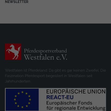
NEWSLETTER
Westfalen ist Pferdeland. Da gibt es gar keinen Zweifel. Die
Faszination Pferdesport begeistert in Westfalen seit
Jahrhunderten.