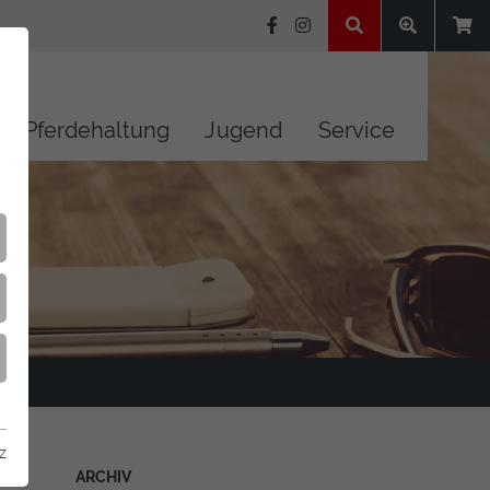
Pferdehaltung
Jugend
Service
z
ARCHIV