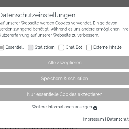
Datenschutzeinstellungen
Auf unserer Webseite werden Cookies verwendet. Einige davon
werden zwingend benötigt, während es uns andere ermöglichen, Ihre
Aktuelles
Wir sind Westfalen
Sport
Nutzererfahrung auf unserer Webseite zu verbessern.
Essentiell
Statistiken
Chat Bot
Externe Inhalte
Alle akzeptieren
Speichern & schließen
Nur essentielle Cookies akzeptieren
rtikel
Weitere Informationen anzeigen
Essentiell
Essentielle Cookies werden für grundlegende Funktionen der
Impressum
|
Datenschut
Webseite benötigt. Dadurch ist gewährleistet, dass die Webseite
ukunft 2019 nominiert