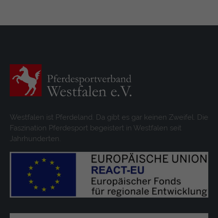
Westfalen ist Pferdeland. Da gibt es gar keinen Zweifel. Die
Faszination Pferdesport begeistert in Westfalen seit
Jahrhunderten.