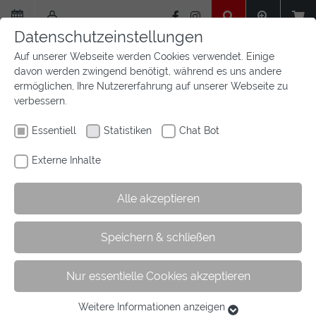
Zum
Hauptinhalt
Datenschutzeinstellungen
springen
Auf unserer Webseite werden Cookies verwendet. Einige
davon werden zwingend benötigt, während es uns andere
ermöglichen, Ihre Nutzererfahrung auf unserer Webseite zu
verbessern.
Essentiell
Statistiken
Chat Bot
Externe Inhalte
Alle akzeptieren
Sie
Sie sind hier:
Startseite
Aktuelles
Newsfeed
Artikel
Speichern & schließen
sind
hier:
Nur essentielle Cookies akzeptieren
Sichtungswege 2022
Weitere Informationen anzeigen
Essentiell
16.12.2021
Voltigieren
Fahren
Vielseitigkeit
Dressur