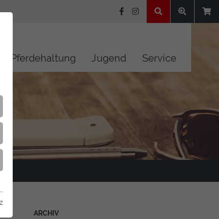
Pferdehaltung
Jugend
Service
z
ARCHIV