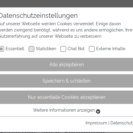
Datenschutzeinstellungen
Auf unserer Webseite werden Cookies verwendet. Einige davon
werden zwingend benötigt, während es uns andere ermöglichen, Ihre
Aktuelles
Wir sind Westfalen
Sport
Nutzererfahrung auf unserer Webseite zu verbessern.
Essentiell
Statistiken
Chat Bot
Externe Inhalte
Alle akzeptieren
Speichern & schließen
Nur essentielle Cookies akzeptieren
rtikel
Weitere Informationen anzeigen
Essentiell
Essentielle Cookies werden für grundlegende Funktionen der
Impressum
|
Datenschut
Webseite benötigt. Dadurch ist gewährleistet, dass die Webseite
 Schärpen“ am 6. September