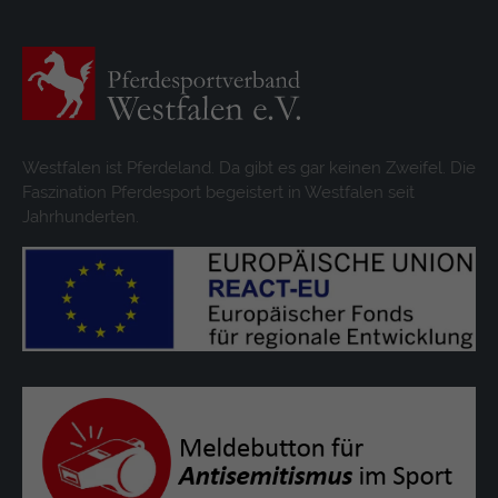
Westfalen ist Pferdeland. Da gibt es gar keinen Zweifel. Die
Faszination Pferdesport begeistert in Westfalen seit
Jahrhunderten.