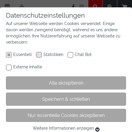
Zum
Hauptinhalt
Datenschutzeinstellungen
springen
Auf unserer Webseite werden Cookies verwendet. Einige
davon werden zwingend benötigt, während es uns andere
ermöglichen, Ihre Nutzererfahrung auf unserer Webseite zu
verbessern.
Essentiell
Statistiken
Chat Bot
Externe Inhalte
Alle akzeptieren
Sie
Sie sind hier:
Startseite
Aktuelles
Newsfeed
Artikel
Speichern & schließen
sind
hier:
Nur essentielle Cookies akzeptieren
Schulung zu „Sitzoptimierern“
Weitere Informationen anzeigen
Essentiell
19.02.2019
Allgemein
Veranstaltungen