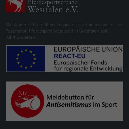
Westfalen ist Pferdeland. Da gibt es gar keinen Zweifel. Die
Faszination Pferdesport begeistert in Westfalen seit
Jahrhunderten.