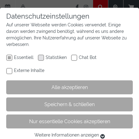
Zum
Hauptinhalt
Datenschutzeinstellungen
springen
Auf unserer Webseite werden Cookies verwendet. Einige
davon werden zwingend benötigt, während es uns andere
ermöglichen, Ihre Nutzererfahrung auf unserer Webseite zu
verbessern.
Essentiell
Statistiken
Chat Bot
Externe Inhalte
Alle akzeptieren
Sie
Sie sind hier:
Startseite
Aktuelles
Newsfeed
Artikel
Speichern & schließen
sind
hier:
Nur essentielle Cookies akzeptieren
Salut Festival geht in die zweite Runde.
Weitere Informationen anzeigen
Essentiell
07.12.2018
Dressur