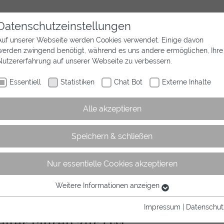
Datenschutzeinstellungen
Auf unserer Webseite werden Cookies verwendet. Einige davon
werden zwingend benötigt, während es uns andere ermöglichen, Ihre
Aktuelles
Wir sind Westfalen
Sport
Nutzererfahrung auf unserer Webseite zu verbessern.
Essentiell
Statistiken
Chat Bot
Externe Inhalte
Alle akzeptieren
Speichern & schließen
Nur essentielle Cookies akzeptieren
rtikel
Weitere Informationen anzeigen
Essentiell
Essentielle Cookies werden für grundlegende Funktionen der
Impressum
|
Datenschut
Webseite benötigt. Dadurch ist gewährleistet, dass die Webseite
Reiter fahren zur DM