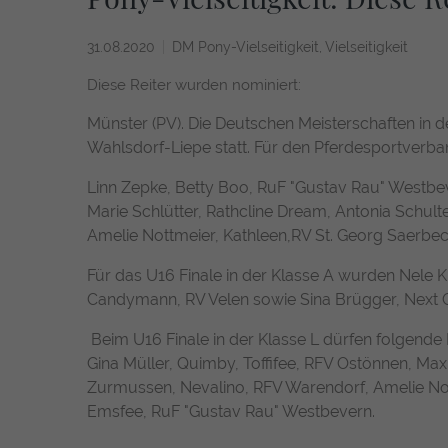
31.08.2020
DM Pony-Vielseitigkeit
Vielseitigkeit
Diese Reiter wurden nominiert:
Münster (PV). Die Deutschen Meisterschaften in de
Wahlsdorf-Liepe statt. Für den Pferdesportverban
Linn Zepke, Betty Boo, RuF "Gustav Rau" Westbe
Marie Schlütter, Rathcline Dream, Antonia Schult
Amelie Nottmeier, Kathleen,RV St. Georg Saerbeck
Für das U16 Finale in der Klasse A wurden Nele
Candymann, RV Velen sowie Sina Brügger, Next G
Beim U16 Finale in der Klasse L dürfen folgende 
Gina Müller, Quimby, Toffifee, RFV Ostönnen, Ma
Zurmussen, Nevalino, RFV Warendorf, Amelie Not
Emsfee, RuF "Gustav Rau" Westbevern.