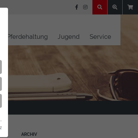
Pferdehaltung
Jugend
Service
z
ARCHIV