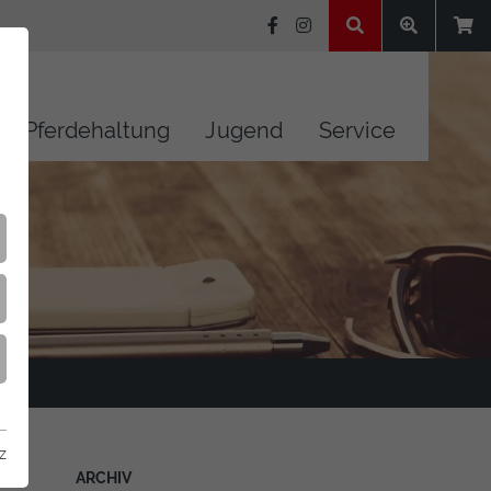
Pferdehaltung
Jugend
Service
z
ARCHIV