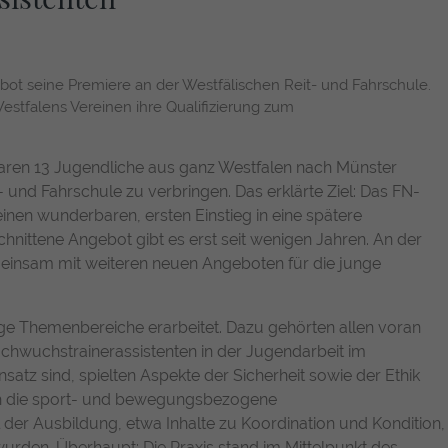
einwandfrei funktioniert.
Name
Cookie-Informationen anzeigen
fe_typo_user / PHPSESSID
t seine Premiere an der Westfälischen Reit- und Fahrschule.
Anbieter
TYPO3
Statistiken
estfalens Vereinen ihre Qualifizierung zum
Diese Gruppe beinhaltet alle Skripte für analytisches Tracking und
Laufzeit
1 Woche
zugehörige Cookies. Es hilft uns die Nutzererfahrung der Website
zu verbessern.
waren 13 Jugendliche aus ganz Westfalen nach Münster
Dieses Cookie ist ein Standard-Session-Cookie
- und Fahrschule zu verbringen. Das erklärte Ziel: Das FN-
von TYPO3. Es speichert im Falle eines
Name
Cookie-Informationen anzeigen
_pk_id.1.f700
 einen wunderbaren, ersten Einstieg in eine spätere
Benutzer-Logins die Session-ID. So kann der
Zweck
schnittene Angebot gibt es erst seit wenigen Jahren. An der
eingeloggte Benutzer wiedererkannt werden
Anbieter
Matomo
Chat Bot
und es wird ihm Zugang zu geschützten
meinsam mit weiteren neuen Angeboten für die junge
Bereichen gewährt.
Der Chat Bot bietet Ihnen eine einfache und intuitive Möglichkeit,
Laufzeit
13 Monate
Unterstützung zu erhalten, Informationen abzurufen oder Fragen
ige Themenbereiche erarbeitet. Dazu gehörten allen voran
direkt auf der Webseite zu klären. Er ist rund um die Uhr verfügbar
Erfasst anonyme Statistiken über Besuche des
Name
cookie_optin
und sorgt dafür, dass Sie schnell und zuverlässig die Antworten
chwuchstrainerassistenten in der Jugendarbeit im
Benutzers auf der Website, wie z. B. die Anzahl
bekommen, die Sie suchen. Ihre Interaktionen werden anonymisiert,
satz sind, spielten Aspekte der Sicherheit sowie der Ethik
Zweck
der Besuche, durchschnittliche Verweildauer
Anbieter
TYPO3
um Ihre Privatsphäre zu schützen und gleichzeitig den Service zu
ch die sport- und bewegungsbezogene
auf der Website und welche Seiten gelesen
verbessern.
der Ausbildung, etwa Inhalte zu Koordination und Kondition,
wurden.
Laufzeit
1 Jahr
 wurden. Überhaupt: Die Praxis stand im Mittelpunkt des