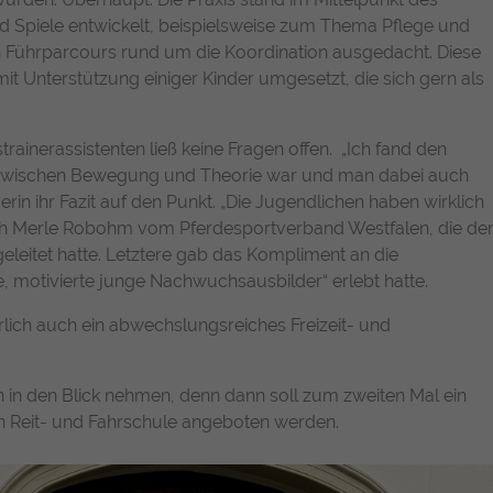
Name
Cookie-Informationen anzeigen
chatbase_anon_id
 Spiele entwickelt, beispielsweise zum Thema Pflege und
Enthält die gewählten Tracking-Optin-
Zweck
Name
_pk_ses, _pk_cvar, _pk_hsr
n Führparcours rund um die Koordination ausgedacht. Diese
Anbieter
Chatbase (https://www.chatbase.co)
Einstellungen.
Externe Inhalte
t Unterstützung einiger Kinder umgesetzt, die sich gern als
Anbieter
Matomo
Bestimmte Funktionen dienen dazu, Inhalte oder Angebote (z.B.
Laufzeit
Session
Videos, Karten), die auf anderen Webseiten (YouTube, Google
Laufzeit
30 Minuten
Maps) veröffentlicht sind, auch auf unserer Webseite anzuzeigen
inerassistenten ließ keine Fragen offen. „Ich fand den
Der Cookie unterstützt die Funktionalität des
und wiederzugeben.
Chatbots, indem er anonymisierte Daten
 zwischen Bewegung und Theorie war und man dabei auch
Wird von Matomo Analytics Platform genutzt,
Zweck
erfasst, um Ihre Erfahrung zu verbessern und
in ihr Fazit auf den Punkt. „Die Jugendlichen haben wirklich
Name
Cookie-Informationen anzeigen
YouTube
Zweck
um Seitenabrufe des Besuchers während der
den Service für alle Nutzer optimal zu
ch Merle Robohm vom Pferdesportverband Westfalen, die de
Sitzung nachzuverfolgen.
gestalten.
eitet hatte. Letztere gab das Kompliment an die
Google Ireland Limited, Gordon House, Barrow
Anbieter
le, motivierte junge Nachwuchsausbilder“ erlebt hatte.
Street, Dublin 4, Ireland
lich auch ein abwechslungsreiches Freizeit- und
Laufzeit
1 Jahr
Wird verwendet, um YouTube-Inhalte zu
en in den Blick nehmen, denn dann soll zum zweiten Mal ein
Zweck
entsperren.
en Reit- und Fahrschule angeboten werden.
https://policies.google.com/privacy