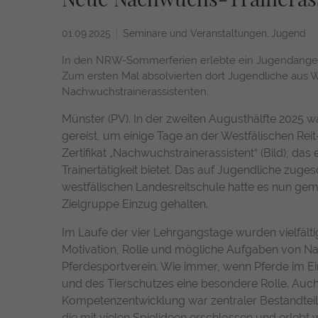
01.09.2025
Seminare und Veranstaltungen
Jugend
In den NRW-Sommerferien erlebte ein Jugendangebo
Zum ersten Mal absolvierten dort Jugendliche aus W
Nachwuchstrainerassistenten.
Münster (PV). In der zweiten Augusthälfte 2025 
gereist, um einige Tage an der Westfälischen Reit
Zertifikat „Nachwuchstrainerassistent“ (Bild), das
Trainertätigkeit bietet. Das auf Jugendliche zuge
westfälischen Landesreitschule hatte es nun ge
Zielgruppe Einzug gehalten.
Im Laufe der vier Lehrgangstage wurden vielfält
Motivation, Rolle und mögliche Aufgaben von Na
Pferdesportverein. Wie immer, wenn Pferde im Ein
und des Tierschutzes eine besondere Rolle. Au
Kompetenzentwicklung war zentraler Bestandteil 
die mit vielen Spielideen erschlossen und erlebt