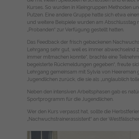
Kurses. So wurden in Kleingruppen Methoden und
Putzen. Eine andere Gruppe hatte sich etwa eine
und weitere Beispiele wurden am Abschlusstag mi
„Probanden“ zur Verfügung gestellt hatten.
Das Feedback der frisch gebackenen Nachwuchstra
Lehrgang sehr gut, weil es immer abwechselnd
immer mitmachen konnte“, brachte eine Teilnehmer
begeisterte Rückmeldungen gegeben“, freute si
Lehrgang gemeinsam mit Sylvia von Heereman gel
Jugendlichen zurück, die sie als „unglaublich tol
Neben den intensiven Arbeitsphasen gab es natür
Sportprogramm für die Jugendlichen.
Wer den Kurs verpasst hat, sollte die Herbstferi
„Nachwuchstrainerassistent“ an der Westfälisch