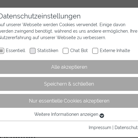
Datenschutzeinstellungen
Auf unserer Webseite werden Cookies verwendet. Einige davon
werden zwingend benötigt, während es uns andere ermöglichen, Ihre
Aktuelles
Wir sind Westfalen
Sport
Nutzererfahrung auf unserer Webseite zu verbessern.
Essentiell
Statistiken
Chat Bot
Externe Inhalte
Alle akzeptieren
Speichern & schließen
Nur essentielle Cookies akzeptieren
rtikel
Weitere Informationen anzeigen
Essentiell
Essentielle Cookies werden für grundlegende Funktionen der
Impressum
|
Datenschut
Webseite benötigt. Dadurch ist gewährleistet, dass die Webseite
sistenten