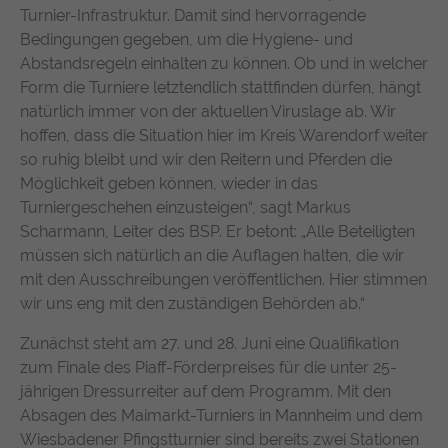
suchen. Ihre Interaktionen werden anonymisiert, um Ihre
Zweck
Turnier-Infrastruktur. Damit sind hervorragende
durchschnittliche Verweildauer auf der
Privatsphäre zu schützen und gleichzeitig den Service zu
Anbieter
TYPO3
Bedingungen gegeben, um die Hygiene- und
Website und welche Seiten gelesen
verbessern.
wurden.
Abstandsregeln einhalten zu können. Ob und in welcher
Laufzeit
1 Jahr
Form die Turniere letztendlich stattfinden dürfen, hängt
Name
Cookie-Informationen anzeigen
chatbase_anon_id
natürlich immer von der aktuellen Viruslage ab. Wir
Enthält die gewählten Tracking-Optin-
Zweck
Name
_pk_ses, _pk_cvar, _pk_hsr
Anbieter
Chatbase (https://www.chatbase.co)
hoffen, dass die Situation hier im Kreis Warendorf weiter
Einstellungen.
Externe Inhalte
so ruhig bleibt und wir den Reitern und Pferden die
Anbieter
Matomo
Bestimmte Funktionen dienen dazu, Inhalte oder Angebote
Laufzeit
Session
Möglichkeit geben können, wieder in das
(z.B. Videos, Karten), die auf anderen Webseiten (YouTube,
Turniergeschehen einzusteigen“, sagt Markus
Google Maps) veröffentlicht sind, auch auf unserer
Laufzeit
30 Minuten
Der Cookie unterstützt die Funktionalität
Scharmann, Leiter des BSP. Er betont: „Alle Beteiligten
Webseite anzuzeigen und wiederzugeben.
des Chatbots, indem er anonymisierte
müssen sich natürlich an die Auflagen halten, die wir
Wird von Matomo Analytics Platform
Zweck
Daten erfasst, um Ihre Erfahrung zu
Name
Cookie-Informationen anzeigen
YouTube
Zweck
genutzt, um Seitenabrufe des Besuchers
mit den Ausschreibungen veröffentlichen. Hier stimmen
verbessern und den Service für alle
während der Sitzung nachzuverfolgen.
wir uns eng mit den zuständigen Behörden ab.“
Nutzer optimal zu gestalten.
Google Ireland Limited, Gordon House,
Anbieter
Barrow Street, Dublin 4, Ireland
Zunächst steht am 27. und 28. Juni eine Qualifikation
zum Finale des Piaff-Förderpreises für die unter 25-
Laufzeit
1 Jahr
jährigen Dressurreiter auf dem Programm. Mit den
Absagen des Maimarkt-Turniers in Mannheim und dem
Wird verwendet, um YouTube-Inhalte zu
Wiesbadener Pfingstturnier sind bereits zwei Stationen
Zweck
entsperren.