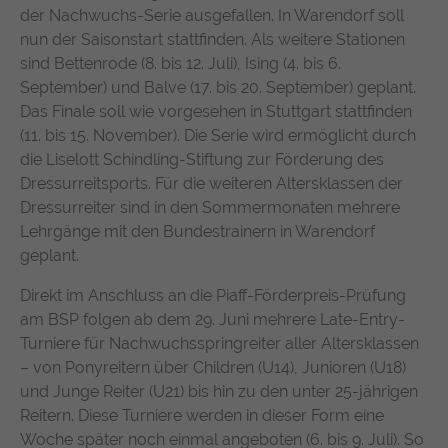
der Nachwuchs-Serie ausgefallen. In Warendorf soll
https://policies.google.com/privacy
nun der Saisonstart stattfinden. Als weitere Stationen
sind Bettenrode (8. bis 12. Juli), Ising (4. bis 6.
September) und Balve (17. bis 20. September) geplant.
Das Finale soll wie vorgesehen in Stuttgart stattfinden
(11. bis 15. November). Die Serie wird ermöglicht durch
die Liselott Schindling-Stiftung zur Förderung des
Dressurreitsports. Für die weiteren Altersklassen der
Dressurreiter sind in den Sommermonaten mehrere
Lehrgänge mit den Bundestrainern in Warendorf
geplant.
Direkt im Anschluss an die Piaff-Förderpreis-Prüfung
am BSP folgen ab dem 29. Juni mehrere Late-Entry-
Turniere für Nachwuchsspringreiter aller Altersklassen
– von Ponyreitern über Children (U14), Junioren (U18)
und Junge Reiter (U21) bis hin zu den unter 25-jährigen
Reitern. Diese Turniere werden in dieser Form eine
Woche später noch einmal angeboten (6. bis 9. Juli). So