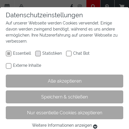
Zum
Hauptinhalt
Datenschutzeinstellungen
springen
Auf unserer Webseite werden Cookies verwendet. Einige
davon werden zwingend benötigt, während es uns andere
ermöglichen, Ihre Nutzererfahrung auf unserer Webseite zu
verbessern.
Essentiell
Statistiken
Chat Bot
Externe Inhalte
Alle akzeptieren
Sie
Sie sind hier:
Startseite
Aktuelles
Newsfeed
Artikel
Speichern & schließen
sind
hier:
Nur essentielle Cookies akzeptieren
Nachwuchsreiter messen am
Bundesstützpunkt in Warendorf
Weitere Informationen anzeigen
Essentiell