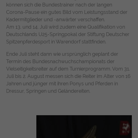
können sich die Bundestrainer nach der langen
Corona-Pause ein gutes Bild vom Leistungsstand der
Kadermitglieder und -anwärter verschaffen.
Am 13. und 14. Juli wird zudem eine Qualifikation von
Deutschlands U25-Springpokal der Stiftung Deutscher
Spitzenpferdesport in Warendorf stattfinden.
Ende Juli steht dann wie ursprünglich geplant der
Termin des Bundesnachwuchschampionats der
Vielseitigkeitsreiter auf dem Turnierprogramm. Vom 31.
Juli bis 2. August messen sich die Reiter im Alter von 16
Jahren und jünger mit ihren Ponys und Pferden in
Dressur, Springen und Geländereiten.