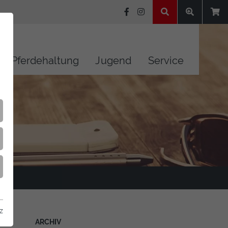
Pferdehaltung
Jugend
Service
z
ARCHIV