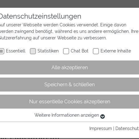
Datenschutzeinstellungen
Auf unserer Webseite werden Cookies verwendet. Einige davon
werden zwingend benötigt, während es uns andere ermöglichen, Ihre
Aktuelles
Wir sind Westfalen
Sport
Nutzererfahrung auf unserer Webseite zu verbessern.
Essentiell
Statistiken
Chat Bot
Externe Inhalte
Alle akzeptieren
Speichern & schließen
Nur essentielle Cookies akzeptieren
rtikel
Weitere Informationen anzeigen
Essentiell
Essentielle Cookies werden für grundlegende Funktionen der
Impressum
|
Datenschut
Webseite benötigt. Dadurch ist gewährleistet, dass die Webseite
g Vielseitigkeit