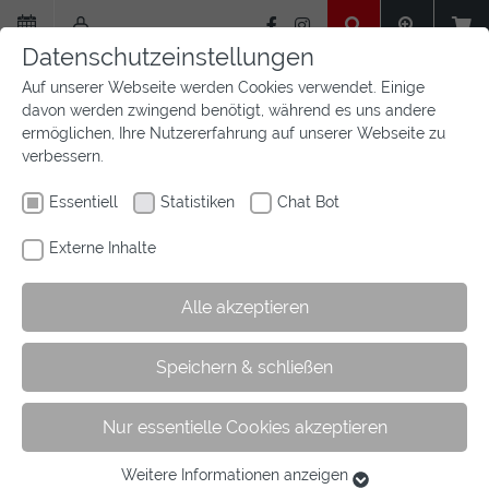
Zum
Hauptinhalt
Datenschutzeinstellungen
springen
Auf unserer Webseite werden Cookies verwendet. Einige
davon werden zwingend benötigt, während es uns andere
ermöglichen, Ihre Nutzererfahrung auf unserer Webseite zu
verbessern.
Essentiell
Statistiken
Chat Bot
Externe Inhalte
Alle akzeptieren
Sie
Sie sind hier:
Startseite
Aktuelles
Newsfeed
Artikel
Speichern & schließen
sind
hier:
Nur essentielle Cookies akzeptieren
K+K-Cup Münster wurde gestrichen
Weitere Informationen anzeigen
Essentiell
16.10.2020
Corona - News