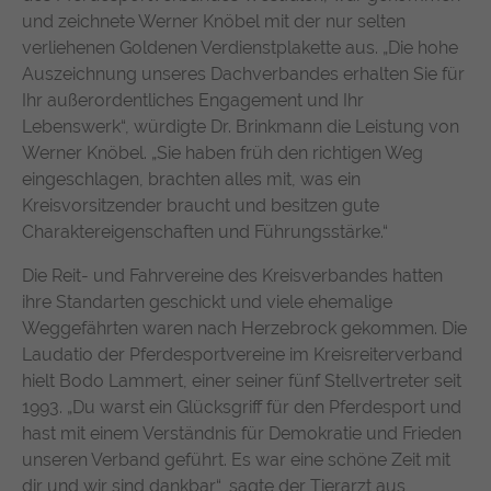
suchen. Ihre Interaktionen werden anonymisiert, um Ihre
Zweck
durchschnittliche Verweildauer auf der
und zeichnete Werner Knöbel mit der nur selten
Privatsphäre zu schützen und gleichzeitig den Service zu
Anbieter
TYPO3
Website und welche Seiten gelesen
verliehenen Goldenen Verdienstplakette aus. „Die hohe
verbessern.
wurden.
Auszeichnung unseres Dachverbandes erhalten Sie für
Laufzeit
1 Jahr
Ihr außerordentliches Engagement und Ihr
Name
Cookie-Informationen anzeigen
chatbase_anon_id
Enthält die gewählten Tracking-Optin-
Lebenswerk“, würdigte Dr. Brinkmann die Leistung von
Zweck
Name
_pk_ses, _pk_cvar, _pk_hsr
Anbieter
Chatbase (https://www.chatbase.co)
Einstellungen.
Werner Knöbel. „Sie haben früh den richtigen Weg
Externe Inhalte
eingeschlagen, brachten alles mit, was ein
Anbieter
Matomo
Bestimmte Funktionen dienen dazu, Inhalte oder Angebote
Laufzeit
Session
Kreisvorsitzender braucht und besitzen gute
(z.B. Videos, Karten), die auf anderen Webseiten (YouTube,
Charaktereigenschaften und Führungsstärke.“
Google Maps) veröffentlicht sind, auch auf unserer
Laufzeit
30 Minuten
Der Cookie unterstützt die Funktionalität
Webseite anzuzeigen und wiederzugeben.
des Chatbots, indem er anonymisierte
Die Reit- und Fahrvereine des Kreisverbandes hatten
Wird von Matomo Analytics Platform
Zweck
Daten erfasst, um Ihre Erfahrung zu
ihre Standarten geschickt und viele ehemalige
Name
Cookie-Informationen anzeigen
YouTube
Zweck
genutzt, um Seitenabrufe des Besuchers
verbessern und den Service für alle
Weggefährten waren nach Herzebrock gekommen. Die
während der Sitzung nachzuverfolgen.
Nutzer optimal zu gestalten.
Google Ireland Limited, Gordon House,
Laudatio der Pferdesportvereine im Kreisreiterverband
Anbieter
Barrow Street, Dublin 4, Ireland
hielt Bodo Lammert, einer seiner fünf Stellvertreter seit
1993. „Du warst ein Glücksgriff für den Pferdesport und
Laufzeit
1 Jahr
hast mit einem Verständnis für Demokratie und Frieden
unseren Verband geführt. Es war eine schöne Zeit mit
Wird verwendet, um YouTube-Inhalte zu
dir und wir sind dankbar“, sagte der Tierarzt aus
Zweck
entsperren.