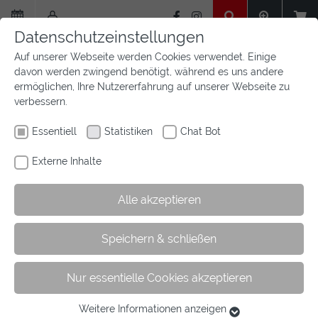
Zum
Hauptinhalt
Datenschutzeinstellungen
springen
Auf unserer Webseite werden Cookies verwendet. Einige
davon werden zwingend benötigt, während es uns andere
ermöglichen, Ihre Nutzererfahrung auf unserer Webseite zu
verbessern.
Essentiell
Statistiken
Chat Bot
Externe Inhalte
Alle akzeptieren
Sie
Sie sind hier:
Startseite
Aktuelles
Newsfeed
Artikel
Speichern & schließen
sind
hier:
Nur essentielle Cookies akzeptieren
Goldene Verdienstplakette für Werner
Knöbel
Weitere Informationen anzeigen
Essentiell