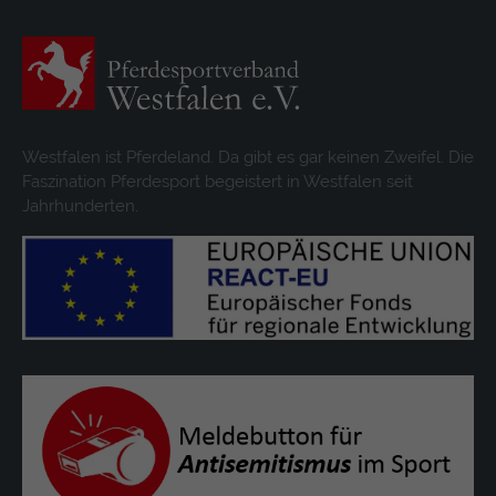
Westfalen ist Pferdeland. Da gibt es gar keinen Zweifel. Die
Faszination Pferdesport begeistert in Westfalen seit
Jahrhunderten.