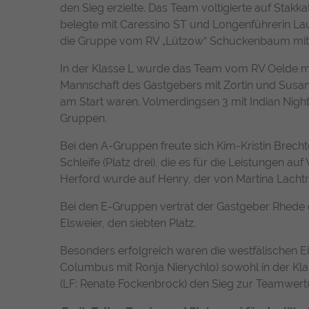
den Sieg erzielte. Das Team voltigierte auf Stakk
belegte mit Caressino ST und Longenführerin Laur
die Gruppe vom RV „Lützow“ Schuckenbaum mit F
In der Klasse L wurde das Team vom RV Oelde mi
Mannschaft des Gastgebers mit Zortin und Susa
am Start waren. Volmerdingsen 3 mit Indian Night
Gruppen.
Bei den A-Gruppen freute sich Kim-Kristin Brec
Schleife (Platz drei), die es für die Leistungen 
Herford wurde auf Henry, der von Martina Lachtr
Bei den E-Gruppen vertrat der Gastgeber Rhede 
Elsweier, den siebten Platz.
Besonders erfolgreich waren die westfälischen Ein
Columbus mit Ronja Nierychlo) sowohl in der Klas
(LF: Renate Fockenbrock) den Sieg zur Teamwert