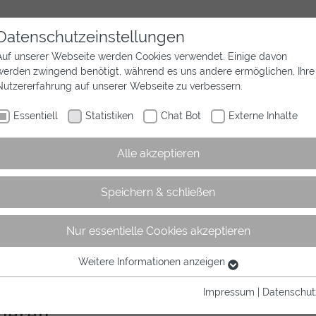
Datenschutzeinstellungen
Auf unserer Webseite werden Cookies verwendet. Einige davon
werden zwingend benötigt, während es uns andere ermöglichen, Ihre
Aktuelles
Wir sind Westfalen
Sport
Nutzererfahrung auf unserer Webseite zu verbessern.
Essentiell
Statistiken
Chat Bot
Externe Inhalte
Alle akzeptieren
Speichern & schließen
Nur essentielle Cookies akzeptieren
rtikel
Weitere Informationen anzeigen
Essentiell
Essentielle Cookies werden für grundlegende Funktionen der
Impressum
|
Datenschut
Webseite benötigt. Dadurch ist gewährleistet, dass die Webseite
gieren