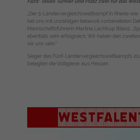
Fazit: Tolles Turnier und Platz zwei für das We
„Der 5-Ländervergleichswettkampf in Rhede war 
hat uns mit unzähligen liebevoll vorbereiteten Det
Mannschaftsführerin Martina Lachtrup Bilanz. „S
ebenfalls sehr erfolgreich. Wir haben den zweit
wir uns sehr.“
Sieger des Fünf-Ländervergleichswettkampfs 202
belegten die Voltigierer aus Hessen.