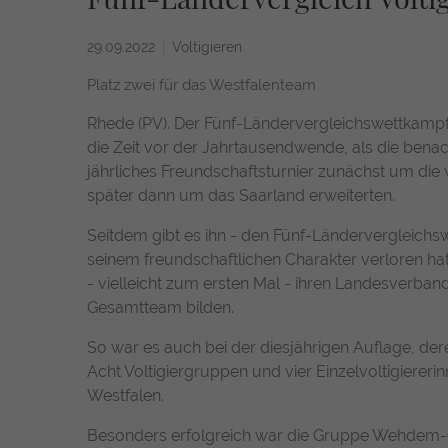
29.09.2022
Voltigieren
Platz zwei für das Westfalenteam
Rhede (PV). Der Fünf-Ländervergleichswettkampf 
die Zeit vor der Jahrtausendwende, als die ben
jährliches Freundschaftsturnier zunächst um di
später dann um das Saarland erweiterten.
Seitdem gibt es ihn - den Fünf-Ländervergleichs
seinem freundschaftlichen Charakter verloren hat. 
- vielleicht zum ersten Mal - ihren Landesverb
Gesamtteam bilden.
So war es auch bei der diesjährigen Auflage, d
Acht Voltigiergruppen und vier Einzelvoltigierer
Westfalen.
Besonders erfolgreich war die Gruppe Wehdem-Op