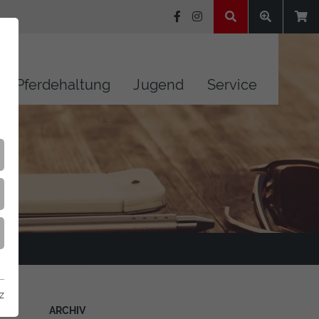
Pferdehaltung
Jugend
Service
z
ARCHIV