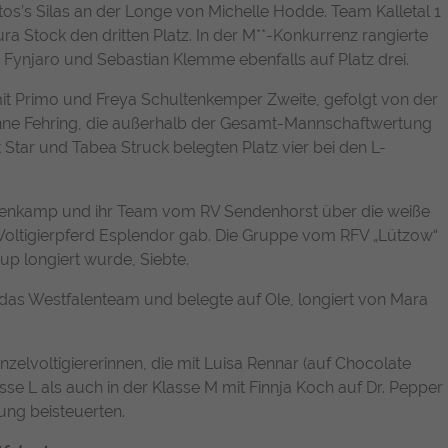
Name
Cookie-Informationen anzeigen
chatbase_anon_id
atos’s Silas an der Longe von Michelle Hodde. Team Kalletal 1
Enthält die gewählten Tracking-Optin-
a Stock den dritten Platz. In der M**-Konkurrenz rangierte
Zweck
Name
_pk_ses, _pk_cvar, _pk_hsr
Anbieter
Chatbase (https://www.chatbase.co)
Einstellungen.
ynjaro und Sebastian Klemme ebenfalls auf Platz drei.
Externe Inhalte
Anbieter
Matomo
Bestimmte Funktionen dienen dazu, Inhalte oder Angebote (z.B.
Laufzeit
Session
t Primo und Freya Schultenkemper Zweite, gefolgt von der
Videos, Karten), die auf anderen Webseiten (YouTube, Google
nne Fehring, die außerhalb der Gesamt-Mannschaftwertung
Laufzeit
30 Minuten
Maps) veröffentlicht sind, auch auf unserer Webseite anzuzeigen
Der Cookie unterstützt die Funktionalität des
 Star und Tabea Struck belegten Platz vier bei den L-
und wiederzugeben.
Chatbots, indem er anonymisierte Daten
Wird von Matomo Analytics Platform genutzt,
Zweck
erfasst, um Ihre Erfahrung zu verbessern und
Name
Cookie-Informationen anzeigen
YouTube
Zweck
um Seitenabrufe des Besuchers während der
den Service für alle Nutzer optimal zu
htenkamp und ihr Team vom RV Sendenhorst über die weiße
Sitzung nachzuverfolgen.
gestalten.
Google Ireland Limited, Gordon House, Barrow
auf Voltigierpferd Esplendor gab. Die Gruppe vom RFV „Lützow“
Anbieter
Street, Dublin 4, Ireland
up longiert wurde, Siebte.
das Westfalenteam und belegte auf Ole, longiert von Mara
Laufzeit
1 Jahr
Wird verwendet, um YouTube-Inhalte zu
zelvoltigiererinnen, die mit Luisa Rennar (auf Chocolate
Zweck
entsperren.
https://policies.google.com/privacy
se L als auch in der Klasse M mit Finnja Koch auf Dr. Pepper
ung beisteuerten.