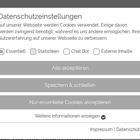
Datenschutzeinstellungen
Auf unserer Webseite werden Cookies verwendet. Einige davon
werden zwingend benötigt, während es uns andere ermöglichen, Ihre
Aktuelles
Wir sind Westfalen
Sport
Nutzererfahrung auf unserer Webseite zu verbessern.
Essentiell
Statistiken
Chat Bot
Externe Inhalte
Alle akzeptieren
Speichern & schließen
Nur essentielle Cookies akzeptieren
rtikel
Weitere Informationen anzeigen
Essentiell
Essentielle Cookies werden für grundlegende Funktionen der
Impressum
|
Datenschut
Webseite benötigt. Dadurch ist gewährleistet, dass die Webseite
ieg für das Westfalenteam