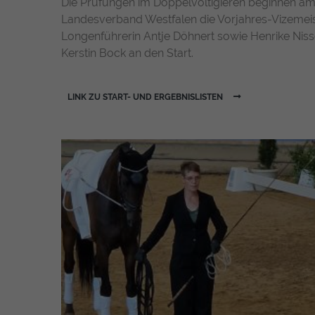
Die Prüfungen im Doppelvoltigieren beginnen am
Landesverband Westfalen die Vorjahres-Vizemei
Longenführerin Antje Döhnert sowie Henrike Nis
Kerstin Bock an den Start.
LINK ZU START- UND ERGEBNISLISTEN