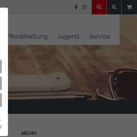
Pferdehaltung
Jugend
Service
z
ARCHIV