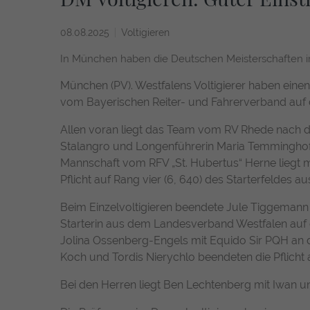
08.08.2025
Voltigieren
In München haben die Deutschen Meisterschaften i
München (PV). Westfalens Voltigierer haben einen 
vom Bayerischen Reiter- und Fahrerverband auf 
Allen voran liegt das Team vom RV Rhede nach der
Stalangro und Longenführerin Maria Temminghoff e
Mannschaft vom RFV „St. Hubertus“ Herne liegt 
Pflicht auf Rang vier (6, 640) des Starterfeldes a
Beim Einzelvoltigieren beendete Jule Tiggemann 
Starterin aus dem Landesverband Westfalen auf d
Jolina Ossenberg-Engels mit Equido Sir PQH an d
Koch und Tordis Nierychlo beendeten die Pflicht 
Bei den Herren liegt Ben Lechtenberg mit Iwan u