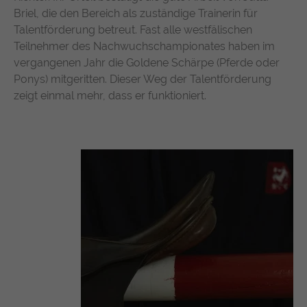
Briel, die den Bereich als zuständige Trainerin für
https://policies.google.com/privacy
Talentförderung betreut. Fast alle westfälischen
Teilnehmer des Nachwuchschampionates haben im
vergangenen Jahr die Goldene Schärpe (Pferde oder
Ponys) mitgeritten. Dieser Weg der Talentförderung
zeigt einmal mehr, dass er funktioniert.