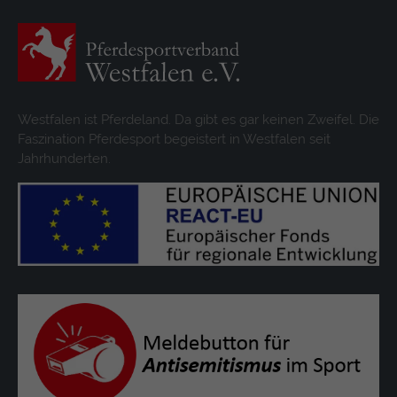
Westfalen ist Pferdeland. Da gibt es gar keinen Zweifel. Die
Faszination Pferdesport begeistert in Westfalen seit
Jahrhunderten.