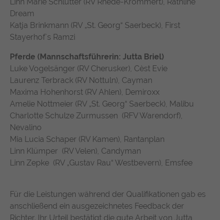
Linn Marie Schlütter (RV Rhede-Krommert), Rathline
suchen. Ihre Interaktionen werden anonymisiert, um Ihre
Zweck
durchschnittliche Verweildauer auf der
Dream
Privatsphäre zu schützen und gleichzeitig den Service zu
Anbieter
TYPO3
Website und welche Seiten gelesen
verbessern.
Katja Brinkmann (RV „St. Georg“ Saerbeck), First
wurden.
Laufzeit
1 Jahr
Stayerhof`s Ramzi
Name
Cookie-Informationen anzeigen
chatbase_anon_id
Enthält die gewählten Tracking-Optin-
Pferde (Mannschaftsführerin: Jutta Briel)
Zweck
Name
_pk_ses, _pk_cvar, _pk_hsr
Anbieter
Chatbase (https://www.chatbase.co)
Einstellungen.
Luke Vogelsänger (RV Cherusker), Cèst Evie
Externe Inhalte
Laurenz Terbrack (RV Nottuln), Cayman
Anbieter
Matomo
Bestimmte Funktionen dienen dazu, Inhalte oder Angebote
Laufzeit
Session
Maxima Hohenhorst (RV Ahlen), Demiroxx
(z.B. Videos, Karten), die auf anderen Webseiten (YouTube,
Amelie Nottmeier (RV „St. Georg“ Saerbeck), Malibu
Google Maps) veröffentlicht sind, auch auf unserer
Laufzeit
30 Minuten
Der Cookie unterstützt die Funktionalität
Webseite anzuzeigen und wiederzugeben.
Charlotte Schulze Zurmussen (RFV Warendorf),
des Chatbots, indem er anonymisierte
Wird von Matomo Analytics Platform
Nevalino
Zweck
Daten erfasst, um Ihre Erfahrung zu
Name
Cookie-Informationen anzeigen
YouTube
Zweck
genutzt, um Seitenabrufe des Besuchers
Mia Lucia Schaper (RV Kamen), Rantanplan
verbessern und den Service für alle
während der Sitzung nachzuverfolgen.
Linn Klümper (RV Velen), Candyman
Nutzer optimal zu gestalten.
Google Ireland Limited, Gordon House,
Anbieter
Linn Zepke (RV „Gustav Rau“ Westbevern), Emsfee
Barrow Street, Dublin 4, Ireland
Laufzeit
1 Jahr
Für die Leistungen während der Qualifikationen gab es
anschließend ein ausgezeichnetes Feedback der
Wird verwendet, um YouTube-Inhalte zu
Richter. Ihr Urteil bestätigt die gute Arbeit von Jutta
Zweck
entsperren.