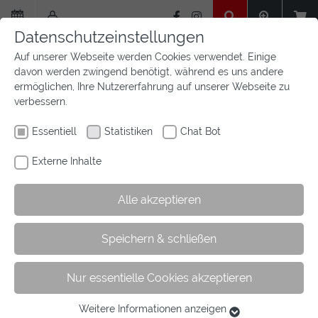
Zum
Hauptinhalt
Datenschutzeinstellungen
springen
Auf unserer Webseite werden Cookies verwendet. Einige
davon werden zwingend benötigt, während es uns andere
ermöglichen, Ihre Nutzererfahrung auf unserer Webseite zu
verbessern.
Essentiell
Statistiken
Chat Bot
Externe Inhalte
Alle akzeptieren
Sie
Sie sind hier:
Startseite
Aktuelles
Newsfeed
Artikel
Speichern & schließen
sind
hier:
Nur essentielle Cookies akzeptieren
Diese Westfalen starten beim
Nachwuchschampionat Vielseitigkeit
Weitere Informationen anzeigen
Essentiell