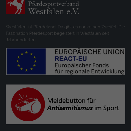
Westfalen ist Pferdeland. Da gibt es gar keinen Zweifel. Die
Faszination Pferdesport begeistert in Westfalen seit
Jahrhunderten.