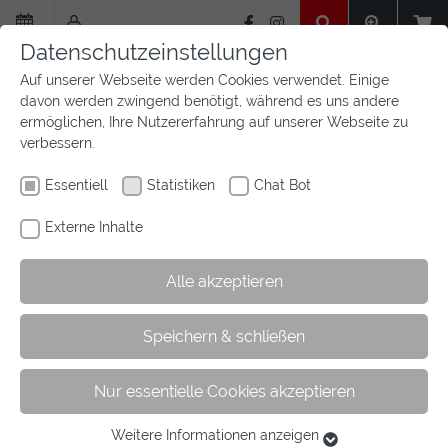
Zum
Hauptinhalt
Datenschutzeinstellungen
springen
Auf unserer Webseite werden Cookies verwendet. Einige
davon werden zwingend benötigt, während es uns andere
ermöglichen, Ihre Nutzererfahrung auf unserer Webseite zu
verbessern.
Essentiell
Statistiken
Chat Bot
Externe Inhalte
Alle akzeptieren
Sie
Sie sind hier:
Startseite
Aktuelles
Newsfeed
Artikel
Speichern & schließen
sind
hier:
Nur essentielle Cookies akzeptieren
Die Westfalenteams für den
Bundesvierkampf
Weitere Informationen anzeigen
Essentiell