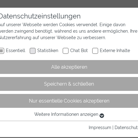
Datenschutzeinstellungen
Auf unserer Webseite werden Cookies verwendet. Einige davon
werden zwingend benötigt, während es uns andere ermöglichen, Ihre
Aktuelles
Wir sind Westfalen
Sport
Nutzererfahrung auf unserer Webseite zu verbessern.
Essentiell
Statistiken
Chat Bot
Externe Inhalte
Alle akzeptieren
Speichern & schließen
Nur essentielle Cookies akzeptieren
rtikel
Weitere Informationen anzeigen
Essentiell
Essentielle Cookies werden für grundlegende Funktionen der
Impressum
|
Datenschut
Webseite benötigt. Dadurch ist gewährleistet, dass die Webseite