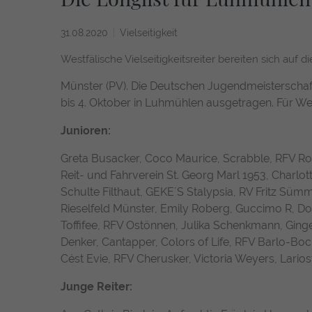
31.08.2020
Vielseitigkeit
Westfälische Vielseitigkeitsreiter bereiten sich auf d
Münster (PV). Die Deutschen Jugendmeisterschafte
bis 4. Oktober in Luhmühlen ausgetragen. Für Wes
Junioren:
Greta Busacker, Coco Maurice, Scrabble, RFV Ro
Reit- und Fahrverein St. Georg Marl 1953, Charlot
Schulte Filthaut, GEKE´S Stalypsia, RV Fritz 
Rieselfeld Münster, Emily Roberg, Guccimo R, D
Toffifee, RFV Ostönnen, Julika Schenkmann, Gin
Denker, Cantapper, Colors of Life, RFV Barlo-Boc
Cést Evie, RFV Cherusker, Victoria Weyers, Lari
Junge Reiter: