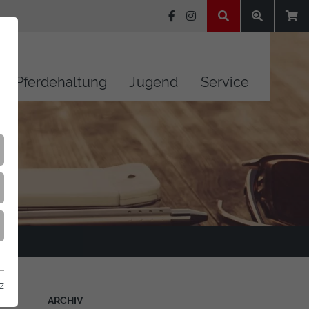
Pferdehaltung
Jugend
Service
z
ARCHIV