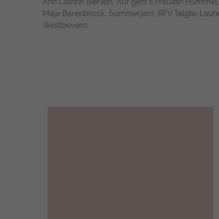
Ann Cathrin Bierlein, Auf geht`s Fräulein Hummel
Maja Barenbrock, Summerjam, RFV Telgte-Lauhei
Westbevern.