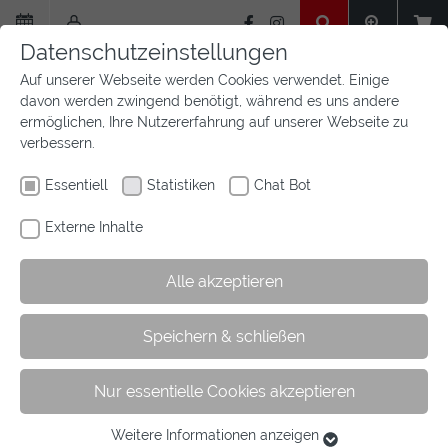
Zum
Hauptinhalt
Datenschutzeinstellungen
springen
Auf unserer Webseite werden Cookies verwendet. Einige
davon werden zwingend benötigt, während es uns andere
ermöglichen, Ihre Nutzererfahrung auf unserer Webseite zu
verbessern.
Essentiell
Statistiken
Chat Bot
Externe Inhalte
Alle akzeptieren
Sie
Sie sind hier:
Startseite
Aktuelles
Newsfeed
Artikel
Speichern & schließen
sind
hier:
Nur essentielle Cookies akzeptieren
Bundes-Nachwuchschampionat Pony-
Dressur
Weitere Informationen anzeigen
Essentiell