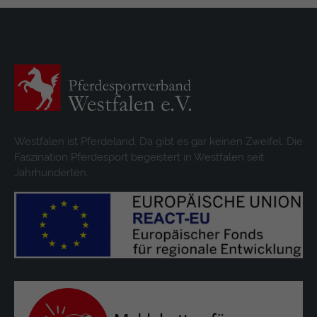
Westfalen ist Pferdeland. Da gibt es gar keinen Zweifel. Die
Faszination Pferdesport begeistert in Westfalen seit
Jahrhunderten.