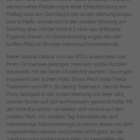
suchen. Ihre Interaktionen werden anonymisiert, um Ihre
Zweck
durchschnittliche Verweildauer auf der
sie nach einer Platzierung in einer Einlaufprüfung am
Privatsphäre zu schützen und gleichzeitig den Service zu
Anbieter
TYPO3
Website und welche Seiten gelesen
Freitag zwar am Samstag in der ersten Wertung knapp
verbessern.
wurden.
eine Schleife, konnte sich in der zweiten Wertung am
Laufzeit
1 Jahr
Name
Cookie-Informationen anzeigen
chatbase_anon_id
Sonntag aber mit der Note 8,3 über das drittbeste
Enthält die gewählten Tracking-Optin-
Ergebnis freuen. Im Gesamtranking ergab das den
Zweck
Name
_pk_ses, _pk_cvar, _pk_hsr
Anbieter
Chatbase (https://www.chatbase.co)
Einstellungen.
fünften Platz im Bundes-Nachwuchschampionat.
Externe Inhalte
Anbieter
Matomo
Bestimmte Funktionen dienen dazu, Inhalte oder Angebote
Laufzeit
Session
Marie-Sophie Dabow von der RTG Lauenscheid und
(z.B. Videos, Karten), die auf anderen Webseiten (YouTube,
ihrem Timberlake gelangen zwei sehr solide Runden,
Google Maps) veröffentlicht sind, auch auf unserer
Laufzeit
30 Minuten
Der Cookie unterstützt die Funktionalität
die jeweils mit der Note 7,6 belohnt wurden. Das ergab
Webseite anzuzeigen und wiederzugeben.
des Chatbots, indem er anonymisierte
insgesamt den achten Platz. Etwas Pech hatte Frieda
Wird von Matomo Analytics Platform
Zweck
Daten erfasst, um Ihre Erfahrung zu
Name
Cookie-Informationen anzeigen
YouTube
Thalmann vom RFV „St. Georg“ Saerbeck, die mit ihrem
Zweck
genutzt, um Seitenabrufe des Besuchers
verbessern und den Service für alle
während der Sitzung nachzuverfolgen.
Pony Goldgelb in der ersten Wertung mit einer sehr
Nutzer optimal zu gestalten.
Google Ireland Limited, Gordon House,
starken Runde auf sich aufmerksam gemacht hatte. Mit
Anbieter
Barrow Street, Dublin 4, Ireland
der Note 8,2 setzten sie beiden sich vorerst auf den
zweiten Platz. Am zweiten Tag fremdelte der erst
Laufzeit
1 Jahr
siebenjährige Palominohengst zunächst etwas mit dem
ungewohnten Viereck und konnte nicht ganz an die
Wird verwendet, um YouTube-Inhalte zu
Leistung vom Vortag anknüpfen. So beendeten die
Zweck
entsperren.