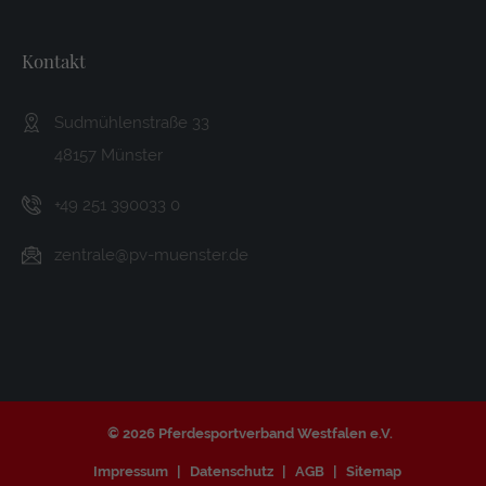
Kontakt
Sudmühlenstraße 33
48157 Münster
+49 251 390033 0
zentrale@pv-muenster.de
©
2026 Pferdesportverband Westfalen e.V.
Impressum
Datenschutz
AGB
Sitemap