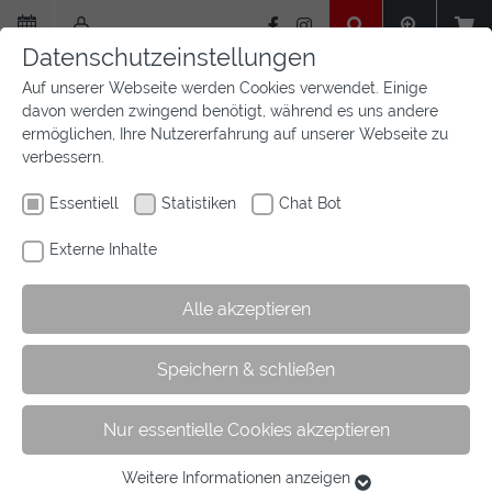
Zum
Hauptinhalt
Datenschutzeinstellungen
springen
Auf unserer Webseite werden Cookies verwendet. Einige
davon werden zwingend benötigt, während es uns andere
ermöglichen, Ihre Nutzererfahrung auf unserer Webseite zu
verbessern.
Essentiell
Statistiken
Chat Bot
Externe Inhalte
Alle akzeptieren
Sie
Sie sind hier:
Startseite
Aktuelles
Newsfeed
Artikel
Speichern & schließen
sind
hier:
Nur essentielle Cookies akzeptieren
Bronze für Charlotte Schulze Zurmussen
Weitere Informationen anzeigen
Essentiell
26.05.2019
Vielseitigkeit