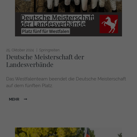
https://policies.google.com/privacy
25. Oktober 2024
Springreiten
Deutsche Meisterschaft der
Landesverbände
Das Westfalenteam beendet die Deutsche Meisterschaft
auf dem fünften Platz.
MEHR