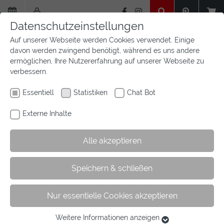
Zum
Hauptinhalt
Datenschutzeinstellungen
springen
Auf unserer Webseite werden Cookies verwendet. Einige
davon werden zwingend benötigt, während es uns andere
ermöglichen, Ihre Nutzererfahrung auf unserer Webseite zu
verbessern.
Essentiell
Statistiken
Chat Bot
Externe Inhalte
Alle akzeptieren
Sie
Sie sind hier:
Startseite
Aktuelles
Newsfeed
Archiv
Speichern & schließen
sind
hier:
Nur essentielle Cookies akzeptieren
Archiv Oktober 2024
Weitere Informationen anzeigen
Essentiell