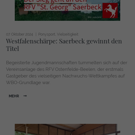
07. Oktober 2024
Ponysport
Vielseitigkeit
Westfalenschärpe: Saerbeck gewinnt den
Titel
Begeisterte Jugendmannschaften tummelten sich auf der
Vereinsanlage des RFV Ostenfelde-Beelen, der erstmals
Gastgeber des vielseitigen Nachwuchs-Wettkampfes auf
WBO-Grundlage war.
MEHR