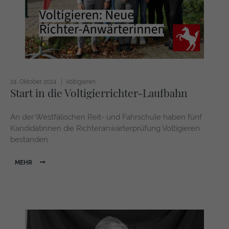
24. Oktober 2024
Voltigieren
Start in die Voltigierrichter-Laufbahn
An der Westfälischen Reit- und Fahrschule haben fünf
Kandidatinnen die Richteranwärterprüfung Voltigieren
bestanden.
MEHR