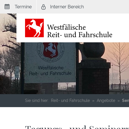
Zum
Termine
Interner Bereich
Hauptinhalt
springen
Sie
Sie sind hier:
Reit- und Fahrschule
Angebote
Se
sind
hier: