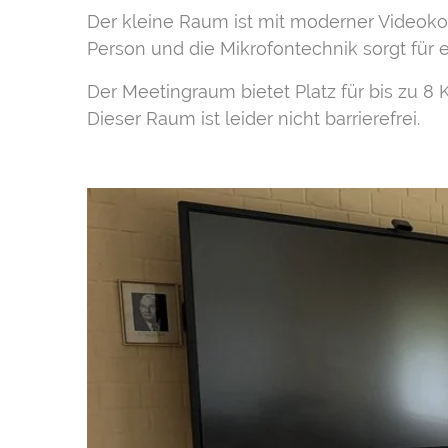
Der kleine Raum ist mit moderner Videoko
Person und die Mikrofontechnik sorgt für e
Der Meetingraum bietet Platz für bis zu 8
Dieser Raum ist leider nicht barrierefrei.