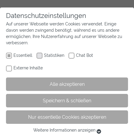
Deutsche Amateurmeisterschaften
Datenschutzeinstellungen
Auf unserer Webseite werden Cookies verwendet. Einige
Prüfungsanforderungen
davon werden zwingend benötigt, während es uns andere
ermöglichen, Ihre Nutzererfahrung auf unserer Webseite zu
verbessern.
Die Prüfungsanforderungen aus der Ausschreibung
der Deutschen Amateuer-Meisterschaften und der
Essentiell
Statistiken
Chat Bot
Deutschen Amateuer-Championate 2025:
Externe Inhalte
Deutsche Amateurmeisterschaft Dressur
Finalqualifikation: Prix St. Georges
Alle akzeptieren
Kleines Finale: St. Georg Special*, Aufgabe S 5
Finale: Prix St. Georges - Kür
Speichern & schließen
Deutsche Amateurmeisterschaft Springen
Nur essentielle Cookies akzeptieren
1. Wertungsprüfung: Zeitspringprüfung Kl. S*
(140cm)
Weitere Informationen anzeigen
Essentiell